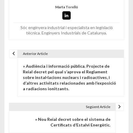
Marta Torelló
Sóc enginyera industrial i especialista en legislació
tècnica. Enginyers Industrials de Catalunya.
Anterior Article
Navegació d'entrades
» Audiència i informació pública. Projecte de
Reial decret pel qual s’aprova el Reglament
sobre instal·lacions nuclears i radioactives, i
d’altres activitats relacionades amb l’exposició
a radiacions ionitzants.
Següent Article
» Nou Reial decret sobre el sistema de
Certificats d’Estalvi Energètic.