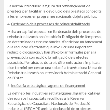
La norma introdueix la figura del refinançament de
préstecs per facilitar la devolució dels préstecs concedits
a les empreses en programes nacionals d’ajuts públics.
4.
Ordenació dels processos de reindustrialització
Hi ha un capítol especial en l’ordenació dels processos de
reindustrialització on s’estableix l’obligació de l’empresa,
en determinades circumstàncies, d’anticipar un tancament
o la reducció d’activitat que involucri una important
reducció d’ocupació. S’han d’explorar fórmules per a la
prevenció, la correcció o la mitigació dels efectes
associats. Per això, es dota els diferents actors implicats
d’un termini per cercar una solució a través d’una Mesa de
Reindustrialització on intervindrà Administració General
de l’Estat.
5.
Indústria estratègica i agents de finançament
Es defineix les indústries estratègiques, lligant el catàleg
de recursos i capacitats recollides a la Reserva
Estratègica de Capacitats Nacionals de Producció
Industrial (RECAPI) amb la declaració de projectes