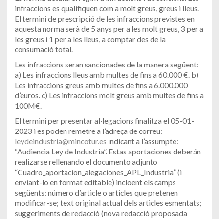
infraccions es qualifiquen com a molt greus, greus i lleus.
El termini de prescripció de les infraccions previstes en
aquesta norma serà de 5 anys per a les molt greus, 3 per a
les greus i 1 per a les lleus, a comptar des de la
consumació total.
Les infraccions seran sancionades de la manera següent:
a) Les infraccions lleus amb multes de fins a 60.000 €. b)
Les infraccions greus amb multes de fins a 6.000.000
d’euros. c) Les infraccions molt greus amb multes de fins a
100M€.
El termini per presentar al·legacions finalitza el 05-01-
2023 i es poden remetre a l’adreça de correu:
leydeindustria@mincotur.es
indicant a l’assumpte:
“Audiencia Ley de Industria”. Estas aportaciones deberán
realizarse rellenando el documento adjunto
“Cuadro_aportacion_alegaciones_APL_Industria” (i
enviant-lo en format editable) incloent els camps
següents: número d’article o articles que pretenen
modificar-se; text original actual dels articles esmentats;
suggeriments de redacció (nova redacció proposada