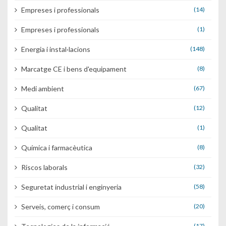
Empreses i professionals
(14)
Empreses i professionals
(1)
Energia i instal·lacions
(148)
Marcatge CE i bens d'equipament
(8)
Medi ambient
(67)
Qualitat
(12)
Qualitat
(1)
Química i farmacèutica
(8)
Riscos laborals
(32)
Seguretat industrial i enginyeria
(58)
Serveis, comerç i consum
(20)
(17)