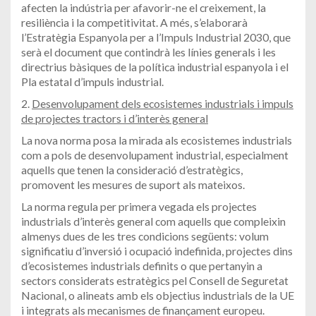
afecten la indústria per afavorir-ne el creixement, la
resiliència i la competitivitat. A més, s’elaborarà
l’Estratègia Espanyola per a l’Impuls Industrial 2030, que
serà el document que contindrà les línies generals i les
directrius bàsiques de la política industrial espanyola i el
Pla estatal d’impuls industrial.
2.
Desenvolupament dels ecosistemes industrials i impuls
de projectes tractors i d’interès general
La nova norma posa la mirada als ecosistemes industrials
com a pols de desenvolupament industrial, especialment
aquells que tenen la consideració d’estratègics,
promovent les mesures de suport als mateixos.
La norma regula per primera vegada els projectes
industrials d’interès general com aquells que compleixin
almenys dues de les tres condicions següents: volum
significatiu d’inversió i ocupació indefinida, projectes dins
d’ecosistemes industrials definits o que pertanyin a
sectors considerats estratègics pel Consell de Seguretat
Nacional, o alineats amb els objectius industrials de la UE
i integrats als mecanismes de finançament europeu.