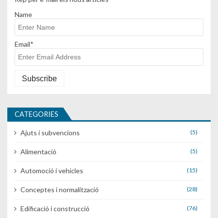
Name
Email*
CATEGORIES
Ajuts i subvencions
(5)
Alimentació
(5)
Automoció i vehicles
(15)
Conceptes i normalització
(28)
Edificació i construcció
(76)