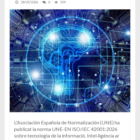
28/05/2026
0
359
L'Asociación Española de Normalización (UNE) ha
publicat la norma UNE-EN ISO/IEC 42001:2026
sobre tecnologia de la informació. Intel·ligència ar