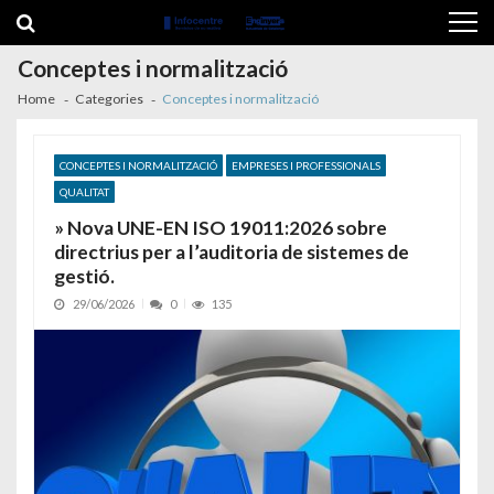
Skip to navigation
Skip to content
Conceptes i normalització
Home
Categories
Conceptes i normalització
CONCEPTES I NORMALITZACIÓ
EMPRESES I PROFESSIONALS
QUALITAT
» Nova UNE-EN ISO 19011:2026 sobre
directrius per a l’auditoria de sistemes de
gestió.
29/06/2026
0
135