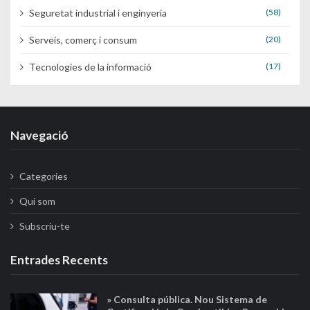
Seguretat industrial i enginyeria
(58)
Serveis, comerç i consum
(20)
Tecnologies de la informació
(17)
Navegació
Categories
Qui som
Subscriu-te
Entrades Recents
» Consulta pública. Nou Sistema de