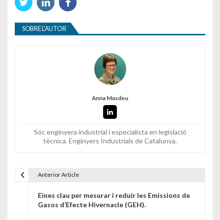
SOBRE L'AUTOR
Anna Masdeu
Sóc enginyera industrial i especialista en legislació
tècnica. Enginyers Industrials de Catalunya.
Anterior Article
Navegació d'entrades
Eines clau per mesurar i reduir les Emissions de
Gasos d’Efecte Hivernacle (GEH).