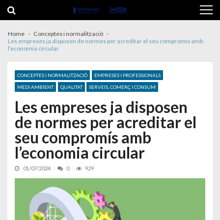
Skip to navigation
Skip to content
Home
Conceptes i normalització
Les empreses ja disposen de normes per acreditar el seu compromís amb
l’economia circular
CONCEPTES I NORMALITZACIÓ
EMPRESES I PROFESSIONALS
MEDI AMBIENT
QUALITAT
SERVEIS, COMERÇ I CONSUM
Les empreses ja disposen
de normes per acreditar el
seu compromís amb
l’economia circular
01/07/2024
0
929