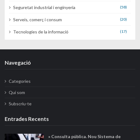
Seguretat industrial i enginyeria
(58)
Serveis, comerç i consum
(20)
Tecnologies de la informació
(17)
Navegació
Categories
Qui som
Subscriu-te
Entrades Recents
» Consulta pública. Nou Sistema de