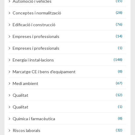
Automoció i vehicles
(15)
Conceptes i normalització
(28)
Edificació i construcció
(76)
Empreses i professionals
(14)
Empreses i professionals
(1)
Energia i instal·lacions
(148)
Marcatge CE i bens d'equipament
(8)
Medi ambient
(67)
Qualitat
(12)
Qualitat
(1)
Química i farmacèutica
(8)
Riscos laborals
(32)