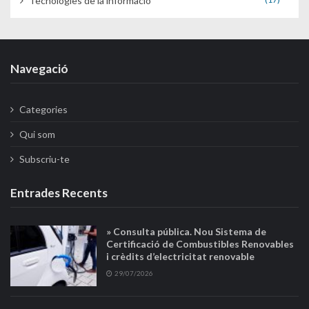
Tecnologies de la informació
Navegació
Categories
Qui som
Subscriu-te
Entrades Recents
» Consulta pública. Nou Sistema de
Certificació de Combustibles Renovables
i crèdits d’electricitat renovable
29/07/2026