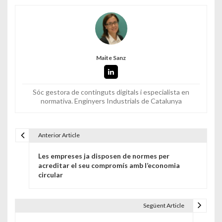
Maite Sanz
Sóc gestora de continguts digitals i especialista en
normativa. Enginyers Industrials de Catalunya
Anterior Article
Navegació d'entrades
Les empreses ja disposen de normes per
acreditar el seu compromís amb l’economia
circular
Següent Article