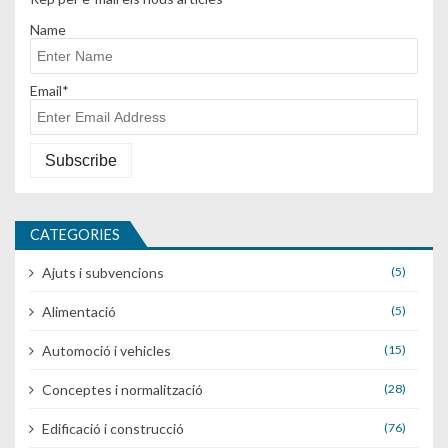
Name
Email*
CATEGORIES
Ajuts i subvencions
(5)
Alimentació
(5)
Automoció i vehicles
(15)
Conceptes i normalització
(28)
Edificació i construcció
(76)