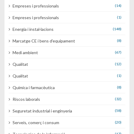
Empreses i professionals
(14)
Empreses i professionals
(1)
Energia i instal·lacions
(148)
Marcatge CE i bens d'equipament
(8)
Medi ambient
(67)
Qualitat
(12)
Qualitat
(1)
Química i farmacèutica
(8)
Riscos laborals
(32)
Seguretat industrial i enginyeria
(58)
Serveis, comerç i consum
(20)
(17)