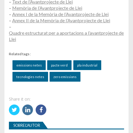
–
Text de l’Avantprojecte de Llei
–
Memòria de l’Avantprojecte de Llei
–
Annex I de la Memòria de l’Avantprojecte de Llei
–
Annex II de la Memòria de l’Avantprojecte de Llei
–
Quadre estructurat per a aportacions a l’avantprojecte de
Llei
Related tags :
emissions netes
pacte verd
pla industrial
tecnologies netes
zero emissions
Share it on:
SOBRE L'AUTOR