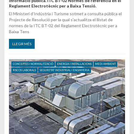
Informació pública. ITC BT-02 Normes de referència en el
Reglament Electrotècnic per a Baixa Tensió.
El Ministeri d’Indústria i Turisme sotmet a consulta pública el
Projecte de Resolució per la qual s’actualitza el llistat de
normes de la ITC BT-02 del Reglament Electrotècnic per a
Baixa Tens
LLEGIR MÉS
CONCEPTES I NORMALITZACIÓ
ENERGIA I INSTAL·LACIONS
MEDI AMBIENT
RISCOS LABORALS
SEGURETAT INDUSTRIAL I ENGINYERIA