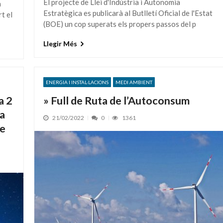
El projecte de Llei d'Indústria i Autonomia
a
Estratègica es publicarà al Butlletí Oficial de l'Estat
t el
(BOE) un cop superats els propers passos del p
Llegir Més
ENERGIA I INSTAL·LACIONS
MEDI AMBIENT
a 2
» Full de Ruta de l’Autoconsum
la
21/02/2022
0
1361
de