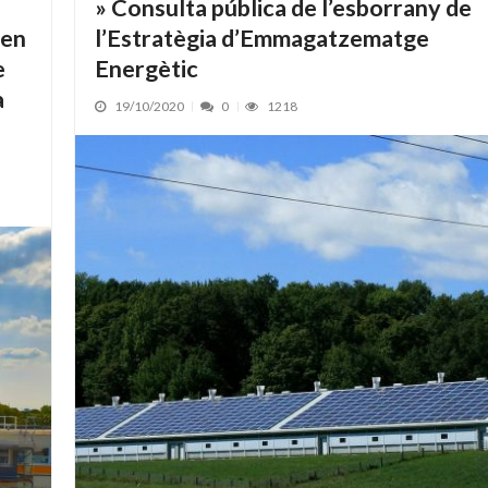
» Consulta pública de l’esborrany de
 en
l’Estratègia d’Emmagatzematge
e
Energètic
a
19/10/2020
0
1218