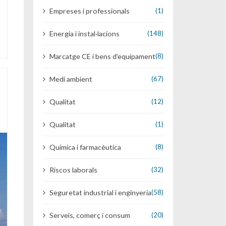
Empreses i professionals
(1)
Energia i instal·lacions
(148)
Marcatge CE i bens d'equipament
(8)
Medi ambient
(67)
Qualitat
(12)
Qualitat
(1)
Química i farmacèutica
(8)
Riscos laborals
(32)
Seguretat industrial i enginyeria
(58)
Serveis, comerç i consum
(20)