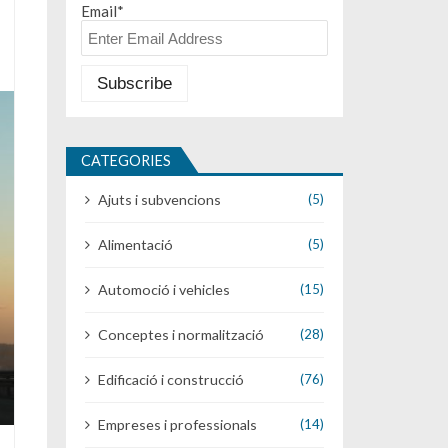
Email*
CATEGORIES
Ajuts i subvencions
(5)
Alimentació
(5)
Automoció i vehicles
(15)
Conceptes i normalització
(28)
Edificació i construcció
(76)
Empreses i professionals
(14)