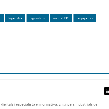
s
legionel·la
legionel·losi
norma UNE
propagadors
digitals i especialista en normativa. Enginyers Industrials de