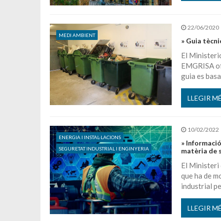
22/06/2020
MEDI AMBIENT
» Guia tècnic
El Ministeri
EMGRISA ofer
guia es basa
LLEGIR M
10/02/2022
ENERGIA I INSTAL·LACIONS
» Informació
SEGURETAT INDUSTRIAL I ENGINYERIA
matèria de s
El Ministeri
que ha de m
industrial pe
LLEGIR M