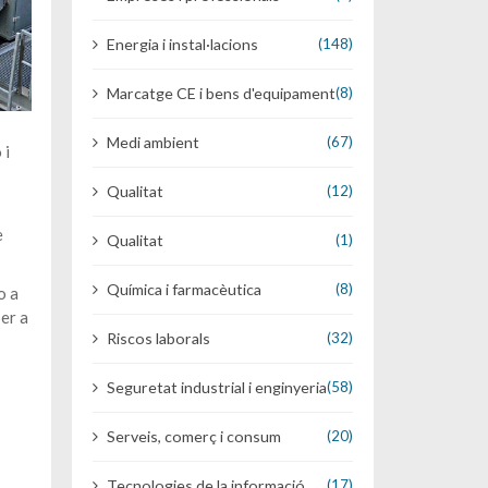
Energia i instal·lacions
(148)
Marcatge CE i bens d'equipament
(8)
Medi ambient
(67)
 i
Qualitat
(12)
e
Qualitat
(1)
Química i farmacèutica
(8)
o a
per a
Riscos laborals
(32)
Seguretat industrial i enginyeria
(58)
Serveis, comerç i consum
(20)
Tecnologies de la informació
(17)