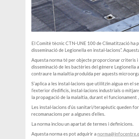
El Comitè tècnic CTN-UNE 100 de Climatització ha pu
disseminació de Legionella en instal·lacions”. Aques
Aquesta norma té per objecte proporcionar criteris i o
disseminació de les bactèries del gènere Legionella a p
contraure la malaltia produïda per aquests microorg
S’aplica a les instal·lacions que utilitzin aigua en el 
l’exterior d’edificis, instal·lacions industrials o mit
la propagació de la malaltia, durant el funcionament 
Les instal·lacions d’ús sanitari/terapèutic queden fo
recomanacions per a algunes d’elles.
La norma inclou un apartat de termes i definicions.
Aquesta norma es pot adquirir a
norma@infocentre.e