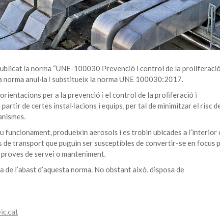
blicat la norma “UNE-100030 Prevenció i control de la proliferació
ta norma anul·la i substitueix la norma UNE 100030:2017.
rientacions per a la prevenció i el control de la proliferació i
artir de certes instal·lacions i equips, per tal de minimitzar el risc d
anismes.
seu funcionament, produeixin aerosols i es trobin ubicades a l’interior 
jans de transport que puguin ser susceptibles de convertir-se en focus 
, proves de servei o manteniment.
ra de l’abast d’aquesta norma. No obstant això, disposa de
ic.cat