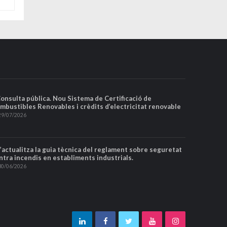
Consulta pública. Nou Sistema de Certificació de
mbustibles Renovables i crèdits d’electricitat renovable
29/07/2026
S’actualitza la guia tècnica del reglament sobre seguretat
ntra incendis en establiments industrials.
30/06/2026