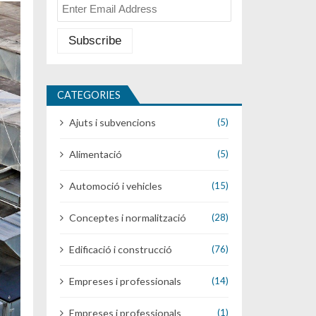
CATEGORIES
Ajuts i subvencions
(5)
Alimentació
(5)
Automoció i vehicles
(15)
Conceptes i normalització
(28)
Edificació i construcció
(76)
Empreses i professionals
(14)
Empreses i professionals
(1)