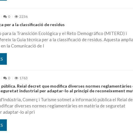
0
2236
a per a la classificació de residus
o para la Transición Ecológica y el Reto Demográfico (MITERD) i
eix la Guia tècnica per a la classificació de residus. Aquesta ampli
 en la Comunicació de l
ÉS
0
1763
 pública. Reial decret que modifica diverses normes reglamentàries
eguretat industrial per adaptar-lo al principi de reconeixement mu
 d'Indústria, Comerç i Turisme sotmet a informació pública el Reial de
odificar diverses normes reglamentàries en matèria de seguretat
r adaptar-lo al pri
ÉS