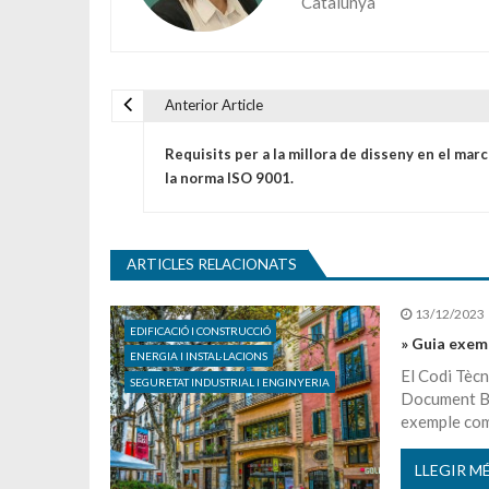
Catalunya
Anterior Article
Navegació d'entrades
Requisits per a la millora de disseny en el marc
la norma ISO 9001.
ARTICLES RELACIONATS
13/12/2023
EDIFICACIÓ I CONSTRUCCIÓ
» Guia exemp
ENERGIA I INSTAL·LACIONS
El Codi Tècn
SEGURETAT INDUSTRIAL I ENGINYERIA
Document Bà
exemple com
LLEGIR M