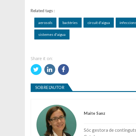
Related tags :
aerosols
bactèries
circuit d'aigua
infeccion
sistemes d'aigua
Share it on:
SOBRE L'AUTOR
Maite Sanz
Sóc gestora de continguts 