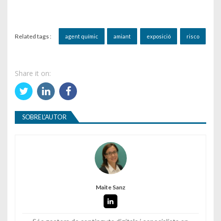
Related tags :
agent químic
amiant
exposició
risco
Share it on:
SOBRE L'AUTOR
Maite Sanz