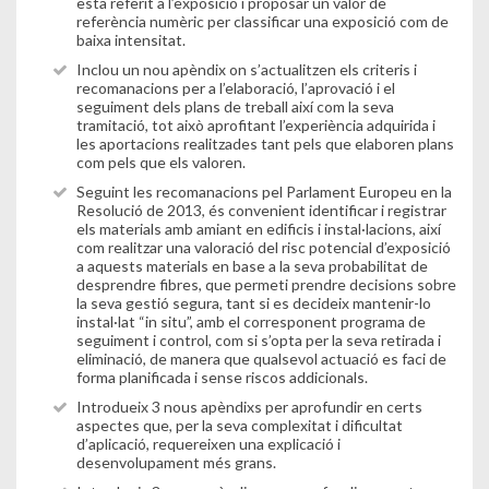
està referit a l’exposició i proposar un valor de
referència numèric per classificar una exposició com de
baixa intensitat.
Inclou un nou apèndix on s’actualitzen els criteris i
recomanacions per a l’elaboració, l’aprovació i el
seguiment dels plans de treball així com la seva
tramitació, tot això aprofitant l’experiència adquirida i
les aportacions realitzades tant pels que elaboren plans
com pels que els valoren.
Seguint les recomanacions pel Parlament Europeu en la
Resolució de 2013
, és convenient identificar i registrar
els materials amb amiant en edificis i instal·lacions, així
com realitzar una valoració del risc potencial d’exposició
a aquests materials en base a la seva probabilitat de
desprendre fibres, que permeti prendre decisions sobre
la seva gestió segura, tant si es decideix mantenir-lo
instal·lat “in situ”, amb el corresponent programa de
seguiment i control, com si s’opta per la seva retirada i
eliminació, de manera que qualsevol actuació es faci de
forma planificada i sense riscos addicionals.
Introdueix 3 nous apèndixs per aprofundir en certs
aspectes que, per la seva complexitat i dificultat
d’aplicació, requereixen una explicació i
desenvolupament més grans.