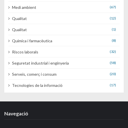
Medi ambient
(67)
Qualitat
(12)
Qualitat
(1)
Química i farmacèutica
(8)
Riscos laborals
(32)
Seguretat industrial i enginyeria
(58)
Serveis, comerç i consum
(20)
Tecnologies de la informació
(17)
Navegació