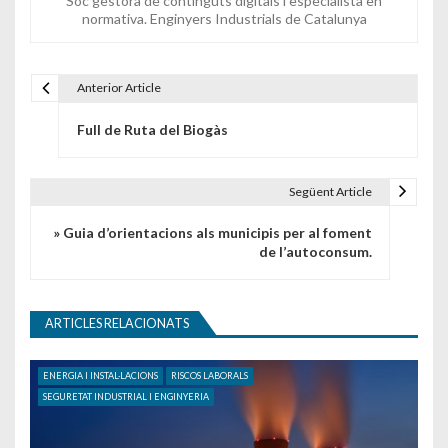
Sóc gestora de continguts digitals i especialista en
normativa. Enginyers Industrials de Catalunya
Anterior Article
Navegació d'entrades
Full de Ruta del Biogàs
Següent Article
» Guia d’orientacions als municipis per al foment
de l’autoconsum.
ARTICLES RELACIONATS
ENERGIA I INSTAL·LACIONS
RISCOS LABORALS
SEGURETAT INDUSTRIAL I ENGINYERIA