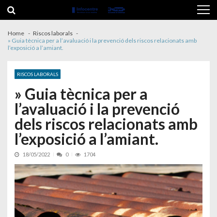
Skip to navigation
Skip to content
Home
Riscos laborals
» Guia tècnica per a l’avaluació i la prevenció dels riscos relacionats amb
l’exposició a l’amiant.
RISCOS LABORALS
» Guia tècnica per a
l’avaluació i la prevenció
dels riscos relacionats amb
l’exposició a l’amiant.
18/05/2022
0
1704