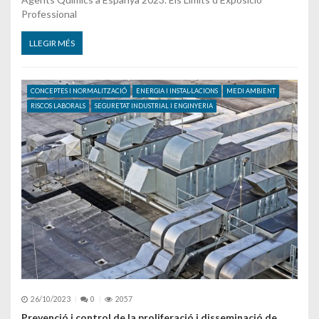
Professional
LLEGIR MÉS
CONCEPTES I NORMALITZACIÓ
ENERGIA I INSTAL·LACIONS
MEDI AMBIENT
RISCOS LABORALS
SEGURETAT INDUSTRIAL I ENGINYERIA
26/10/2023
0
2057
Prevenció i control de la proliferació i disseminació de