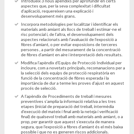
Introdueix 3 nous apèndixs per aprofundir en certs
aspectes que, per la seva complexitat i dificultat
d’aplicació, requereixen una explicació i
desenvolupament més grans.
Incorpora metodologies per localitzar i identificar els
materials amb amiant als llocs de treball i estimar-ne el
risc potencial i, de l’altra, el desenvolupament dels
aspectes relacionats amb l’avaluació de l’exposició a
fibres d’amiant, o per evitar exposicions de terceres
persones , a partir del mesurament de la concentració
de fibres d’amiant en aire i interpretació dels resultats.
Modifica l’apèndix d’Equips de Protecció Individual per
incloure, com a novetats principals, recomanacions per a
la selecció dels equips de protecció respiratòria en
funció de la concentració de fibres esperada i la
importància de dur a terme les proves d’ajust en aquest
procés de selecció.
A l’apèndix de Procediments de treball i mesures
preventives s’amplia la informació relativa a les tres
etapes (inicial de preparació del treball, intermèdia
d’execució del mateix i final amb la neteja i verificació
final) de qualsevol treball amb materials amb amiant, o a
prop, per garantir que aquest s’executa de manera
segura, que l’exposició a fibres d’amiant és el més baixa
possible i que no es generen riscos addicionals.