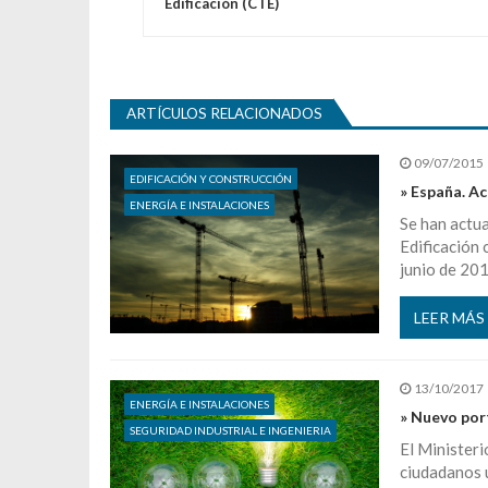
Edificación (CTE)
ARTÍCULOS RELACIONADOS
09/07/2015
EDIFICACIÓN Y CONSTRUCCIÓN
» España. A
ENERGÍA E INSTALACIONES
Se han actua
Edificación 
junio de 201
LEER MÁS
13/10/2017
ENERGÍA E INSTALACIONES
» Nuevo por
SEGURIDAD INDUSTRIAL E INGENIERIA
El Ministeri
ciudadanos u