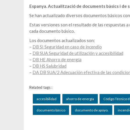
Espanya. Actualització de documents bàsics i de 
Se han actualizado diversos documentos básicos con 
Estas versiones son el resultado de las respuestas a
cada documento básico.
Los documentos actualizados son:
–
DB SI Seguridad en caso de incendio
–
DB SUA Seguridad de utilización y accesibilidad
–
DB HE Ahorro de energía
–
DB HS Salubridad
–
DA DB SUA/2 Adecuación efectiva de las condicione
Related tags :
accesibilidad
ahorro de energía
Código Técnico de
documento básico
documento de apoyo.
incendi