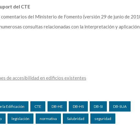
suport del CTE
comentarios del Ministerio de Fomento (versión 29 de junio de 201
 numerosas consultas relacionadas con la interpretación y aplicación
s de accesibilidad en edificios existentes
 la Edificación
CTE
DB-HE
DB-HS
DB-SI
DB-SUA
o
legislación
normativa
Salubridad
seguridad