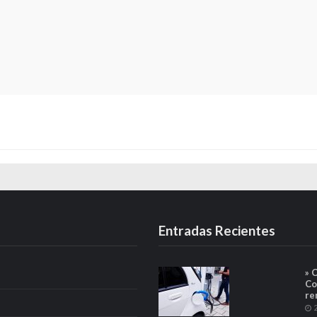
Entradas Recientes
» 
Co
re