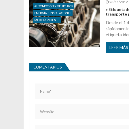
23/11/2012
AUTOMOCIÓN Y VEHÍCULOS
» Etiquetado
ENERGÍA E INSTALACIONES
transporte 
MEDIO AMBIENTE
Desde el 1 
rápidamente
etiqueta ide
LEER MÁS
COMENTARIOS