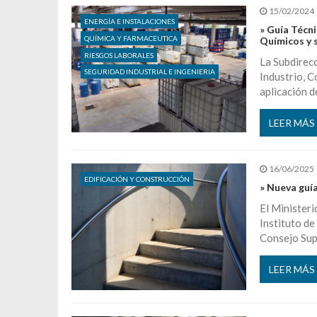
15/02/2024
ENERGÍA E INSTALACIONES
» Guía Técn
QUÍMICA Y FARMACEUTICA
Químicos y 
RIESGOS LABORALES
La Subdirecc
SEGURIDAD INDUSTRIAL E INGENIERIA
Industrio, C
aplicación 
LEER MÁS
16/06/2025
EDIFICACIÓN Y CONSTRUCCIÓN
» Nueva guí
El Ministeri
Instituto de
Consejo Sup
LEER MÁS