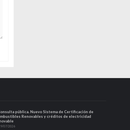
Consulta pública. Nuevo Sistema de Certificación de
mbustibles Renovables y créditos de electricidad
novable
29/07/2026