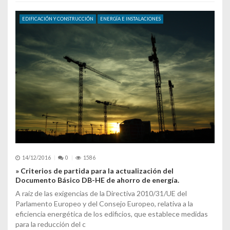
EDIFICACIÓN Y CONSTRUCCIÓN
ENERGÍA E INSTALACIONES
14/12/2016
0
1586
» Criterios de partida para la actualización del
Documento Básico DB-HE de ahorro de energía.
A raíz de las exigencias de la Directiva 2010/31/UE del
Parlamento Europeo y del Consejo Europeo, relativa a la
eficiencia energética de los edificios, que establece medidas
para la reducción del c