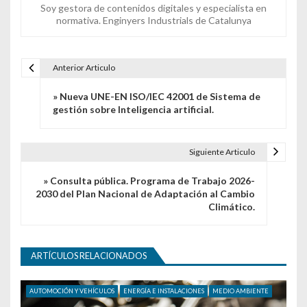
Soy gestora de contenidos digitales y especialista en
normativa. Enginyers Industrials de Catalunya
Anterior Articulo
Navegación de entradas
» Nueva UNE-EN ISO/IEC 42001 de Sistema de
gestión sobre Inteligencia artificial.
Siguiente Articulo
» Consulta pública. Programa de Trabajo 2026-
2030 del Plan Nacional de Adaptación al Cambio
Climático.
ARTÍCULOS RELACIONADOS
AUTOMOCIÓN Y VEHÍCULOS
ENERGÍA E INSTALACIONES
MEDIO AMBIENTE