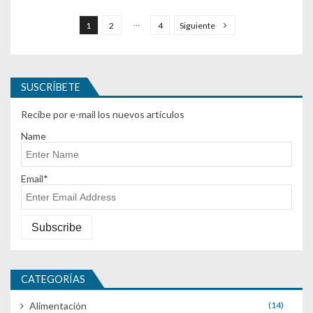
Navegación de entradas
…
1
2
4
Siguiente
SUSCRÍBETE
Recibe por e-mail los nuevos artículos
Name
Email*
CATEGORÍAS
Alimentación
(14)