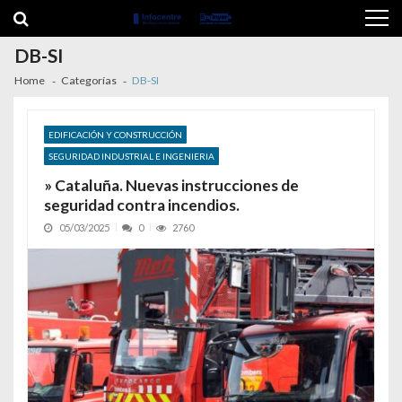
Skip to navigation
Skip to content
DB-SI
Home
Categorías
DB-SI
EDIFICACIÓN Y CONSTRUCCIÓN
SEGURIDAD INDUSTRIAL E INGENIERIA
» Cataluña. Nuevas instrucciones de
seguridad contra incendios.
05/03/2025
0
2760