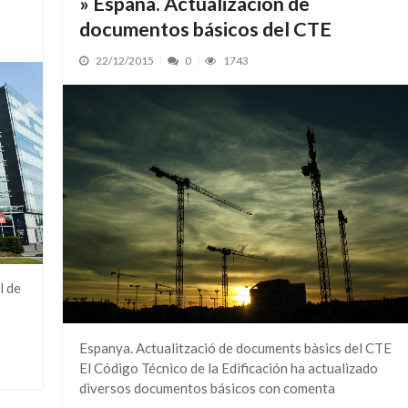
» España. Actualización de
documentos básicos del CTE
22/12/2015
0
1743
l de
Espanya. Actualització de documents bàsics del CTE
El Código Técnico de la Edificación ha actualizado
diversos documentos básicos con comenta