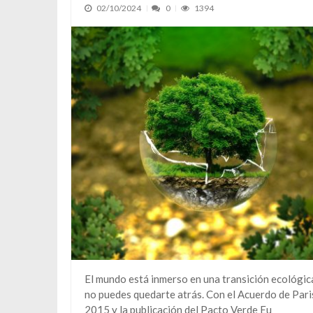
02/10/2024
0
1394
El mundo está inmerso en una transición ecológic
no puedes quedarte atrás. Con el Acuerdo de Pari
2015 y la publicación del Pacto Verde Eu