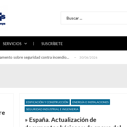
Search for:
 directrices para la auditoría de sistemas ...
29/06/2026
abajo 2026-2030 del Plan Nacional de Adaptac...
22/06/2026
ón de la línea de alimentación en la rec...
17/06/2026
e Certificación de Combustibles Renovables...
29/07/2026
SERVICIOS
SUSCRÍBETE
eglamento sobre seguridad contra incendio...
30/06/2026
 directrices para la auditoría de sistemas ...
29/06/2026
abajo 2026-2030 del Plan Nacional de Adaptac...
22/06/2026
ón de la línea de alimentación en la rec...
17/06/2026
e Certificación de Combustibles Renovables...
29/07/2026
eglamento sobre seguridad contra incendio...
30/06/2026
 directrices para la auditoría de sistemas ...
EDIFICACIÓN Y CONSTRUCCIÓN
ENERGÍA E INSTALACIONES
29/06/2026
SEGURIDAD INDUSTRIAL E INGENIERIA
re
» España. Actualización de