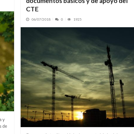
documentos básicos y de apoyo del
CTE
06/07/2018
0
1925
a y
s de