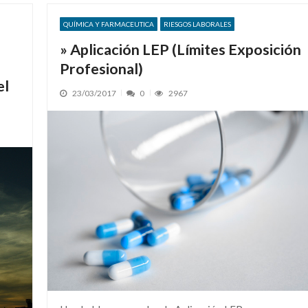
QUÍMICA Y FARMACEUTICA
RIESGOS LABORALES
» Aplicación LEP (Límites Exposición
Profesional)
el
23/03/2017
0
2967