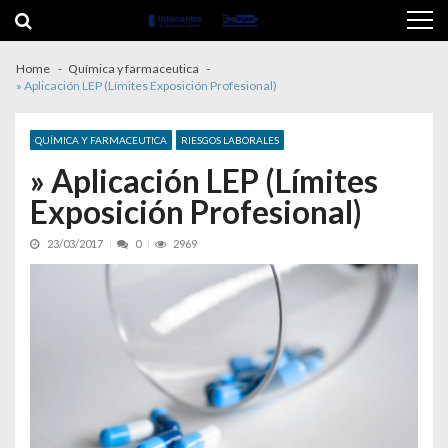
Skip to navigation
Skip to content
Home
Química y farmaceutica
» Aplicación LEP (Límites Exposición Profesional)
QUÍMICA Y FARMACEUTICA
RIESGOS LABORALES
» Aplicación LEP (Límites
Exposición Profesional)
23/03/2017
0
2969