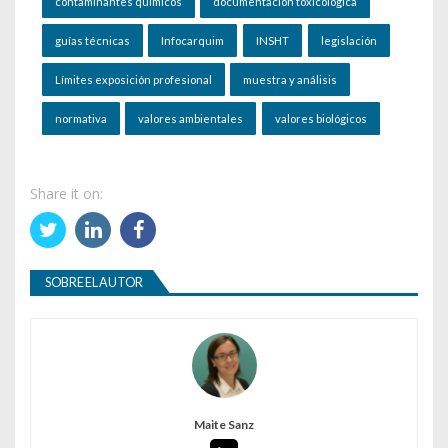
contaminantes químicos
documentación toxicológica
guías técnicas
Infocarquim
INSHT
legislación
Límites exposición profesional
muestra y análisis
normativa
valores ambientales
valores biológicos
Share it on:
SOBRE EL AUTOR
Maite Sanz