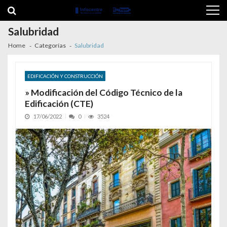
Skip to navigation
Skip to content
Salubridad
Home
Categorías
Salubridad
EDIFICACIÓN Y CONSTRUCCIÓN
» Modificación del Código Técnico de la
Edificación (CTE)
17/06/2022
0
3524