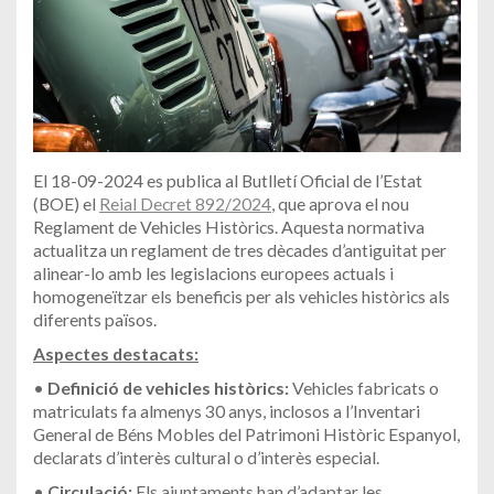
El 18-09-2024 es publica al Butlletí Oficial de l’Estat
(BOE) el
Reial Decret 892/2024
, que aprova el nou
Reglament de Vehicles Històrics. Aquesta normativa
actualitza un reglament de tres dècades d’antiguitat per
alinear-lo amb les legislacions europees actuals i
homogeneïtzar els beneficis per als vehicles històrics als
diferents països.
Aspectes destacats:
•
Definició de vehicles històrics:
Vehicles fabricats o
matriculats fa almenys 30 anys, inclosos a l’Inventari
General de Béns Mobles del Patrimoni Històric Espanyol,
declarats d’interès cultural o d’interès especial.
•
Circulació:
Els ajuntaments han d’adaptar les