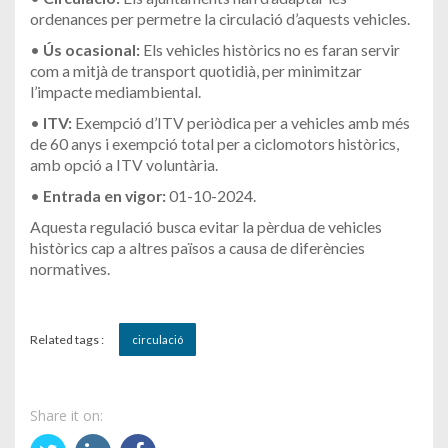
ordenances per permetre la circulació d’aquests vehicles.
•
Ús ocasional:
Els vehicles històrics no es faran servir
com a mitjà de transport quotidià, per minimitzar
l’impacte mediambiental.
•
ITV:
Exempció d’ITV periòdica per a vehicles amb més
de 60 anys i exempció total per a ciclomotors històrics,
amb opció a ITV voluntària.
•
Entrada en vigor:
01-10-2024.
Aquesta regulació busca evitar la pèrdua de vehicles
històrics cap a altres països a causa de diferències
normatives.
Related tags :
circulació
Share it on: