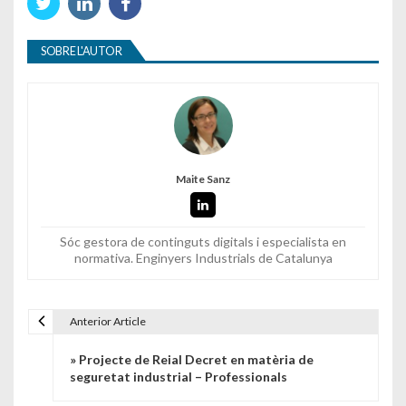
SOBRE L'AUTOR
Maite Sanz
Sóc gestora de continguts digitals i especialista en
normativa. Enginyers Industrials de Catalunya
Anterior Article
Navegació d'entrades
» Projecte de Reial Decret en matèria de
seguretat industrial – Professionals