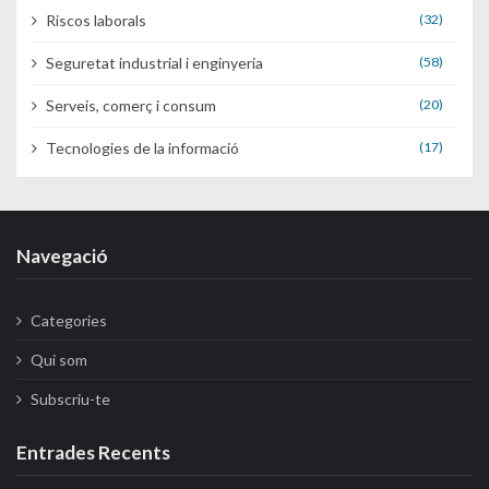
Riscos laborals
(32)
Seguretat industrial i enginyeria
(58)
Serveis, comerç i consum
(20)
Tecnologies de la informació
(17)
Navegació
Categories
Qui som
Subscriu-te
Entrades Recents