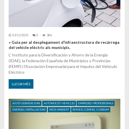
03/11/2025
0
386
» Guia per al desplegament d’infraestructura de recàrrega
del vehicle elèctric als municipis.
L' Instituto para la Diversificación y Ahorro de la Energía
(IDAE), la Federación Española de Municipios y Provincias
(FEMP) i l’Asociación Empresarial para el Impulso del Vehículo
Eléctrico
LLEGIR MÉS
AJUTS I SUBVENCIONS
AUTOMOCIÓ I VEHICLES
EMPRESES I PROFESSIONALS
ENERGIA I INSTAL·LACIONS
MEDI AMBIENT
SERVEIS, COMERÇ I CONSUM