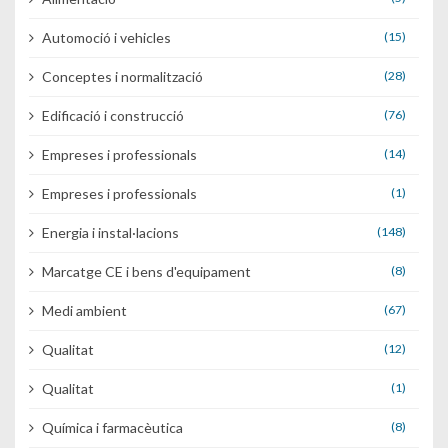
Automoció i vehicles
(15)
Conceptes i normalització
(28)
Edificació i construcció
(76)
Empreses i professionals
(14)
Empreses i professionals
(1)
Energia i instal·lacions
(148)
Marcatge CE i bens d'equipament
(8)
Medi ambient
(67)
Qualitat
(12)
Qualitat
(1)
Química i farmacèutica
(8)