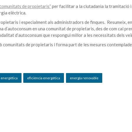
comunitats de propietaris”
per facilitar a la ciutadania la tramitació i
gia elèctrica.
ropietaris i especialment als administradors de finques. Resumeix, e
tema d’autoconsum en una comunitat de propietaris, des de com cal pre
 modalitat d’autoconsum que respongui millor a les necessitats dels veï
mb comunitats de propietaris i forma part de les mesures contemplade
a energètica
eficiència energètica
energía renovable