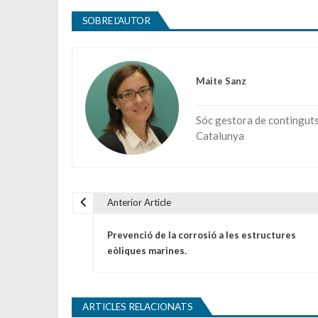
SOBRE L'AUTOR
Maite Sanz
Sóc gestora de continguts 
Catalunya
Anterior Article
Navegació d'entrades
Prevenció de la corrosió a les estructures
eòliques marines.
ARTICLES RELACIONATS