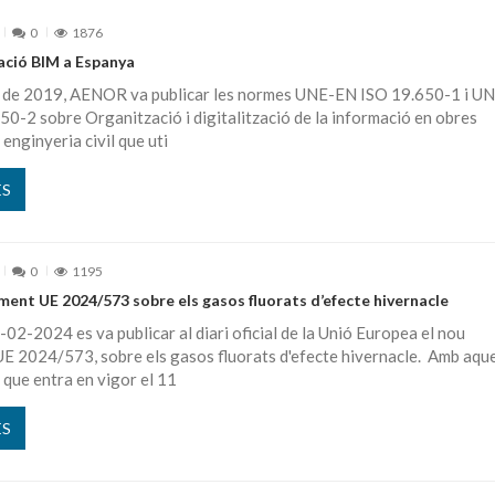
0
1876
ació BIM a Espanya
iol de 2019, AENOR va publicar les normes UNE-EN ISO 19.650-1 i U
0-2 sobre Organització i digitalització de la informació en obres
i enginyeria civil que uti
ÉS
0
1195
ent UE 2024/573 sobre els gasos fluorats d’efecte hivernacle
-02-2024 es va publicar al diari oficial de la Unió Europea el nou
E 2024/573, sobre els gasos fluorats d'efecte hivernacle. Amb aqu
que entra en vigor el 11
ÉS