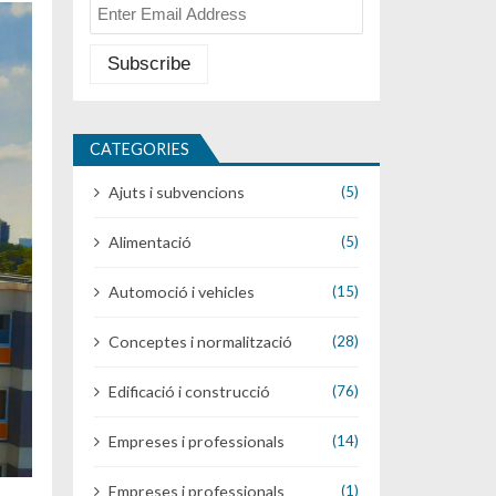
CATEGORIES
Ajuts i subvencions
(5)
Alimentació
(5)
Automoció i vehicles
(15)
Conceptes i normalització
(28)
Edificació i construcció
(76)
Empreses i professionals
(14)
Empreses i professionals
(1)