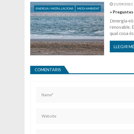
21/09/2021
ENERGIA I INSTAL·LACIONS
MEDI AMBIENT
» Preguntes 
L'energia eò
renovable. 
qual cosa és
LLEGIR M
COMENTARIS