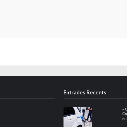
Entrades Recents
» 
Co