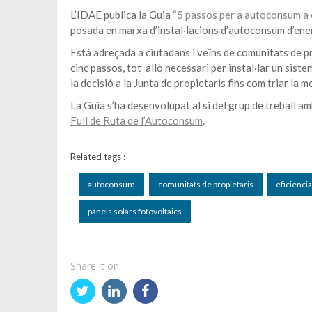
L’IDAE publica la Guia
“5 passos per a autoconsum a 
posada en marxa d’instal·lacions d’autoconsum d’ener
Està adreçada a ciutadans i veïns de comunitats de p
cinc passos, tot allò necessari per instal·lar un sis
la decisió a la Junta de propietaris fins com triar la
La Guia s’ha desenvolupat al si del grup de treball a
Full de Ruta de l’Autoconsum
.
Related tags :
autoconsum
comunitats de propietaris
eficiènci
panels solars fotovoltaics
Share it on: