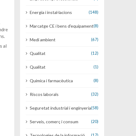
Energia i instal·lacions
(148)
n
Marcatge CE i bens d'equipament
(8)
ndre
ns.
Medi ambient
(67)
s al
Qualitat
(12)
Qualitat
(1)
Química i farmacèutica
(8)
Riscos laborals
(32)
Seguretat industrial i enginyeria
(58)
Serveis, comerç i consum
(20)
Tecnologies de la informació
(17)