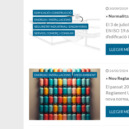
30/09/2019
EDIFICACIÓ I CONSTRUCCIÓ
» Normalitz
ENERGIA I INSTAL·LACIONS
El 3 de jul
SEGURETAT INDUSTRIAL I ENGINYERIA
EN ISO 19.65
SERVEIS, COMERÇ I CONSUM
d'edificació 
LLEGIR M
26/02/2024
ENERGIA I INSTAL·LACIONS
MEDI AMBIENT
» Nou Reglam
El passat 20
Reglament U
nova norma, 
LLEGIR M