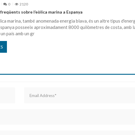
0
2120
freqüents sobre l’eòlica marina a Espanya
lica marina, també anomenada energia blava, és un altre tipus d'ener
Espanya posseeix aproximadament 8000 quilòmetres de costa, amb l
 un país amb un gr
ÉS