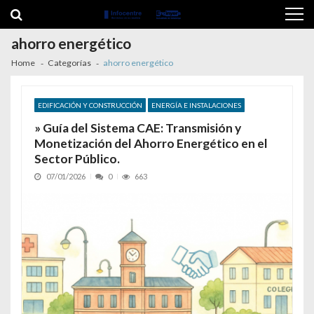
Skip to navigation
Skip to content
ahorro energético
Home
Categorías
ahorro energético
EDIFICACIÓN Y CONSTRUCCIÓN
ENERGÍA E INSTALACIONES
» Guía del Sistema CAE: Transmisión y
Monetización del Ahorro Energético en el
Sector Público.
07/01/2026
0
663