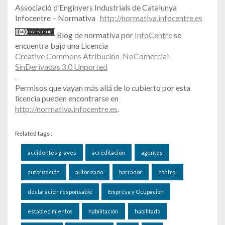
Associació d’Enginyers Industrials de Catalunya
Infocentre – Normativa
http://normativa.infocentre.es
Blog de normativa por
InfoCentre
se
encuentra bajo una Licencia
Creative Commons Atribución-NoComercial-
SinDerivadas 3.0 Unported
.
Permisos que vayan más allá de lo cubierto por esta
licencia pueden encontrarse en
http://normativa.infocentre.es
.
Related tags :
accidentes graves
acreditación
agentes
autorización
autorizado
borrador
control
declaración responsable
Empresa y Ocupación
establecimientos
habilitación
habilitado