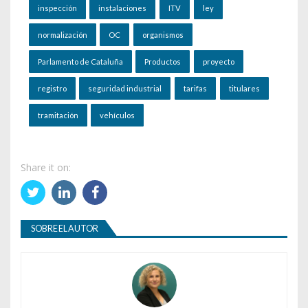
inspección
instalaciones
ITV
ley
normalización
OC
organismos
Parlamento de Cataluña
Productos
proyecto
registro
seguridad industrial
tarifas
titulares
tramitación
vehículos
Share it on:
SOBRE EL AUTOR