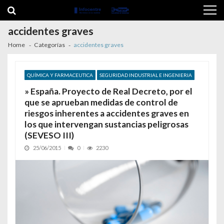
Skip to navigation
Skip to content
accidentes graves
Home
Categorías
accidentes graves
QUÍMICA Y FARMACEUTICA
SEGURIDAD INDUSTRIAL E INGENIERIA
» España. Proyecto de Real Decreto, por el
que se aprueban medidas de control de
riesgos inherentes a accidentes graves en
los que intervengan sustancias peligrosas
(SEVESO III)
25/06/2015
0
2230