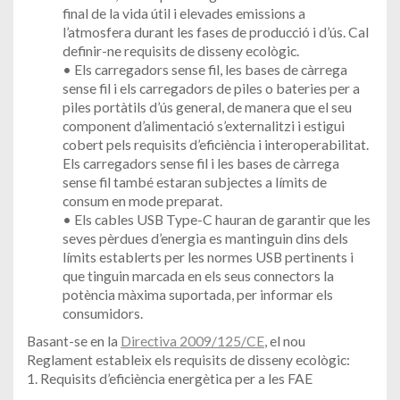
final de la vida útil i elevades emissions a
l’atmosfera durant les fases de producció i d’ús. Cal
definir-ne requisits de disseny ecològic.
• Els carregadors sense fil, les bases de càrrega
sense fil i els carregadors de piles o bateries per a
piles portàtils d’ús general, de manera que el seu
component d’alimentació s’externalitzi i estigui
cobert pels requisits d’eficiència i interoperabilitat.
Els carregadors sense fil i les bases de càrrega
sense fil també estaran subjectes a límits de
consum en mode preparat.
• Els cables USB Type-C hauran de garantir que les
seves pèrdues d’energia es mantinguin dins dels
límits establerts per les normes USB pertinents i
que tinguin marcada en els seus connectors la
potència màxima suportada, per informar els
consumidors.
Basant-se en la
Directiva 2009/125/CE
, el nou
Reglament estableix els requisits de disseny ecològic:
1. Requisits d’eficiència energètica per a les FAE