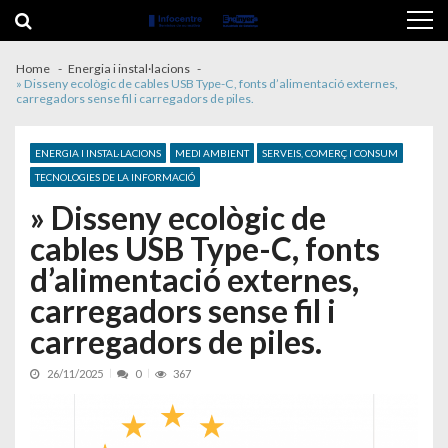
Skip to navigation
Skip to content
Home
Energia i instal·lacions
» Disseny ecològic de cables USB Type-C, fonts d’alimentació externes,
carregadors sense fil i carregadors de piles.
ENERGIA I INSTAL·LACIONS
MEDI AMBIENT
SERVEIS, COMERÇ I CONSUM
TECNOLOGIES DE LA INFORMACIÓ
» Disseny ecològic de
cables USB Type-C, fonts
d’alimentació externes,
carregadors sense fil i
carregadors de piles.
26/11/2025
0
367