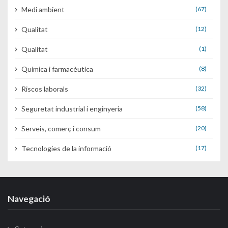
Medi ambient
(67)
Qualitat
(12)
Qualitat
(1)
Química i farmacèutica
(8)
Riscos laborals
(32)
Seguretat industrial i enginyeria
(58)
Serveis, comerç i consum
(20)
Tecnologies de la informació
(17)
Navegació