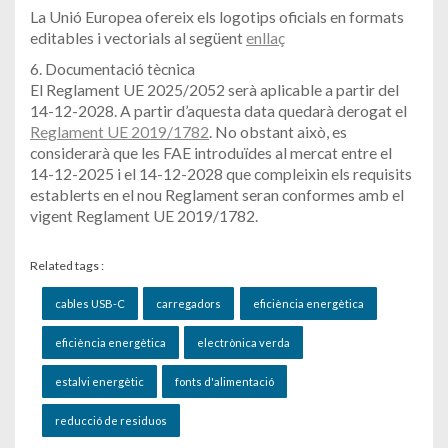
La Unió Europea ofereix els logotips oficials en formats
editables i vectorials al següent
enllaç
6. Documentació tècnica
El Reglament UE 2025/2052 serà aplicable a partir del
14-12-2028. A partir d’aquesta data quedarà derogat el
Reglament UE 2019/1782
. No obstant això, es
considerarà que les FAE introduïdes al mercat entre el
14-12-2025 i el 14-12-2028 que compleixin els requisits
establerts en el nou Reglament seran conformes amb el
vigent Reglament UE 2019/1782.
Related tags :
cables USB-C
carregadors
eficiència energètica
eficiència energètica
electrònica verda
estalvi energètic
fonts d'alimentació
reducció de residuos