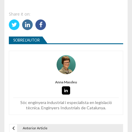
Share it on:
SOBRE L'AUTOR
Anna Masdeu
Sóc enginyera industrial i especialista en legislació
tècnica. Enginyers Industrials de Catalunya.
Anterior Article
Navegació d'entrades