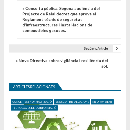
» Consulta pública. Segona audiència del
Projecte de Reial decret que aprova el
Reglament tècnic de seguretat
d’infraestructures i instal·lacions de
combustibles gasosos.
Següent Article
» Nova Directiva sobre vigilància i resiliència del
sòl.
ARTICLES RELACIONATS
CONCEPTES I NORMALITZACIÓ
ENERGIA I INSTAL·LACIONS
MEDI AMBIENT
TECNOLOGIES DE LA INFORMACIÓ