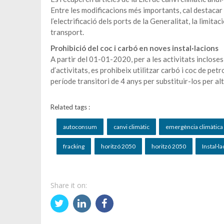
Entre les modificacions més importants, cal destacar l
l’electrificació dels ports de la Generalitat, la limitac
transport.
Prohibició del coc i carbó en noves instal·lacions
A partir del 01-01-2020, per a les activitats inclose
d’activitats, es prohibeix utilitzar carbó i coc de petr
període transitori de 4 anys per substituir-los per 
Related tags :
autoconsum
canvi climàtic
emergència climàtica
fracking
horitzó 2050
horitzó 2050
Instal·l
Share it on: