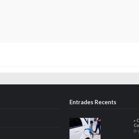
Entrades Recents
» 
Co