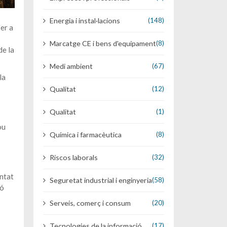
Energia i instal·lacions
(148)
er a
Marcatge CE i bens d'equipament
(8)
de la
Medi ambient
(67)
la
Qualitat
(12)
Qualitat
(1)
ou
Química i farmacèutica
(8)
Riscos laborals
(32)
untat
Seguretat industrial i enginyeria
(58)
ió
Serveis, comerç i consum
(20)
Tecnologies de la informació
(17)