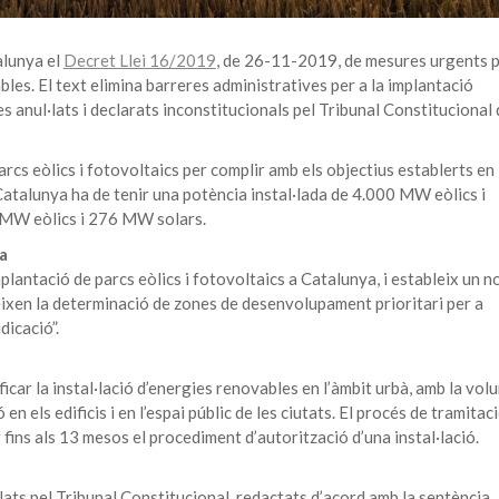
alunya el
Decret Llei 16/2019
, de 26-11-2019, de mesures urgents p
ables. El text elimina barreres administratives per a la implantació
les anul·lats i declarats inconstitucionals pel Tribunal Constitucional 
cs eòlics i fotovoltaics per complir amb els objectius establerts en 
 Catalunya ha de tenir una potència instal·lada de 4.000 MW eòlics i
 MW eòlics i 276 MW solars.
a
lantació de parcs eòlics i fotovoltaics a Catalunya, i estableix un n
ixen la determinació de zones de desenvolupament prioritari per a
dicació”.
icar la instal·lació d’energies renovables en l’àmbit urbà, amb la vol
n els edificis i en l’espai públic de les ciutats. El procés de tramitac
 fins als 13 mesos el procediment d’autorització d’una instal·lació.
l·lats pel Tribunal Constitucional, redactats d’acord amb la sentència.