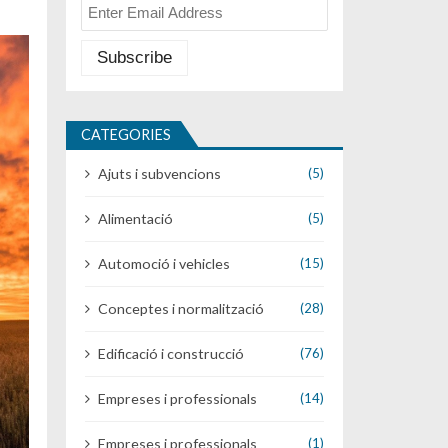
CATEGORIES
Ajuts i subvencions
(5)
Alimentació
(5)
Automoció i vehicles
(15)
Conceptes i normalització
(28)
Edificació i construcció
(76)
Empreses i professionals
(14)
Empreses i professionals
(1)