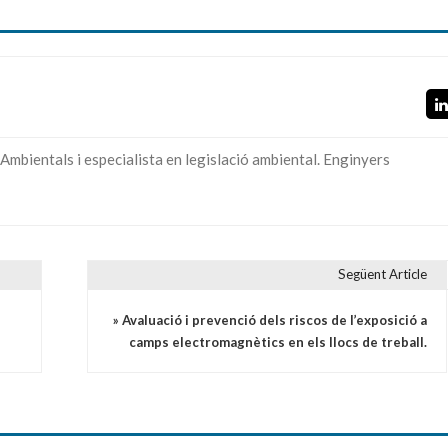
 Ambientals i especialista en legislació ambiental. Enginyers
Següent Article
» Avaluació i prevenció dels riscos de l’exposició a
camps electromagnètics en els llocs de treball.