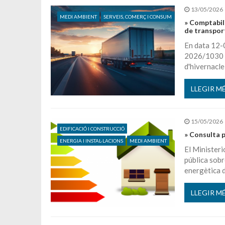
13/05/2026
MEDI AMBIENT
SERVEIS, COMERÇ I CONSUM
» Comptabili
de transpor
En data 12-0
2026/1030 s
d'hivernacle
LLEGIR M
15/05/2026
EDIFICACIÓ I CONSTRUCCIÓ
» Consulta pú
ENERGIA I INSTAL·LACIONS
MEDI AMBIENT
El Ministeri
pública sobr
energètica d
LLEGIR M