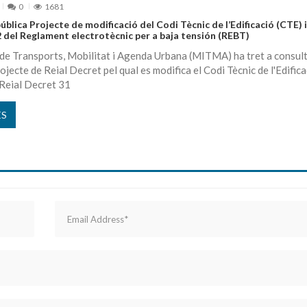
0
1681
ública Projecte de modificació del Codi Tècnic de l’Edificació (CTE) 
 del Reglament electrotècnic per a baja tensión (REBT)
 de Transports, Mobilitat i Agenda Urbana (MITMA) ha tret a consul
ojecte de Reial Decret pel qual es modifica el Codi Tècnic de l'Edifica
 Reial Decret 31
ÉS