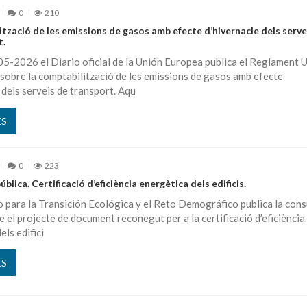
0
210
tzació de les emissions de gasos amb efecte d’hivernacle dels serve
t.
5-2026 el Diario oficial de la Unión Europea publica el Reglament 
obre la comptabilització de les emissions de gasos amb efecte
 dels serveis de transport. Aqu
ÉS
0
223
blica. Certificació d’eficiència energètica dels edificis.
o para la Transición Ecológica y el Reto Demográfico publica la cons
e el projecte de document reconegut per a la certificació d’eficiència
els edifici
ÉS