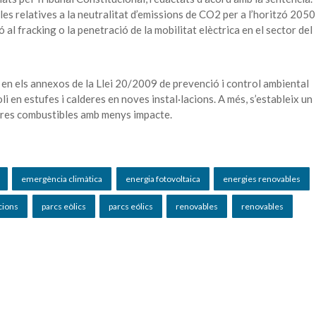
es relatives a la neutralitat d’emissions de CO2 per a l’horitzó 2050
ió al fracking o la penetració de la mobilitat elèctrica en el sector del
s en els annexos de la Llei 20/2009 de prevenció i control ambiental
oli en estufes i calderes en noves instal·lacions. A més, s’estableix un
altres combustibles amb menys impacte.
emergència climàtica
energia fotovoltaica
energies renovables
acions
parcs eòlics
parcs eólics
renovables
renovables