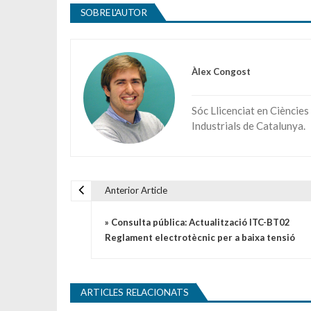
SOBRE L'AUTOR
Àlex Congost
Sóc Llicenciat en Ciències
Industrials de Catalunya.
Anterior Article
Navegació d'entrades
» Consulta pública: Actualització ITC-BT02
Reglament electrotècnic per a baixa tensió
ARTICLES RELACIONATS