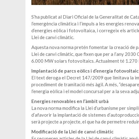
S’ha publicat al Diari Oficial de la Generalitat de Cat
l’emergència climàtica i l’impuls a les energies renov
d’energies eòlica i fotovoltaica, i corregeix els artic
Llei de canvi climàtic.
Aquesta nova norma pretén fomentar la creació de par
Llei de canvi climàtic, que fixen que per a l’any 2030
6.000 MW solars fotovoltaics. Actualment té 1.270
Implantació de parcs eòlics i d’energia fotovoltaic
El text deroga el Decret 147/2009 que limitava la imp
procediment de tramitació més àgil. A més, “desapare
l’energia eòlica i el model concursal per a la seva adju
Energies renovables en l’àmbit urbà
La nova norma modifica la Llei d’urbanisme per simplif
d’afavorir la implantació de sistemes d’autoproducció e
serà projecte a projecte, el que ha de permetre reduir
Modificació de la Llei de canvi climàtic
Es recuperen articles de la Llei de canvi climàtic anu