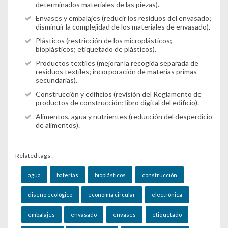
determinados materiales de las piezas).
Envases y embalajes (reducir los residuos del envasado;
disminuir la complejidad de los materiales de envasado).
Plásticos (restricción de los microplásticos;
bioplásticos; etiquetado de plásticos).
Productos textiles (mejorar la recogida separada de
residuos textiles; incorporación de materias primas
secundarias).
Construcción y edificios (revisión del Reglamento de
productos de construcción; libro digital del edificio).
Alimentos, agua y nutrientes (reducción del desperdicio
de alimentos).
Related tags :
agua
baterías
bioplásticos
construcción
diseño ecológico
economía circular
electrónica
embalajes
envasado
envases
etiquetado