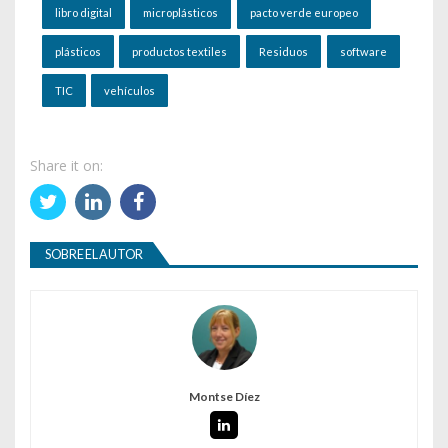
libro digital
microplásticos
pacto verde europeo
plásticos
productos textiles
Residuos
software
TIC
vehículos
Share it on:
SOBRE EL AUTOR
Montse Díez