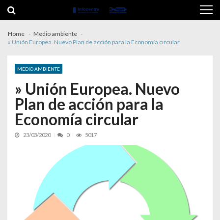
Skip to navigation
Skip to content
Home
Medio ambiente
» Unión Europea. Nuevo Plan de acción para la Economía circular
MEDIO AMBIENTE
» Unión Europea. Nuevo
Plan de acción para la
Economía circular
23/03/2020
0
5017