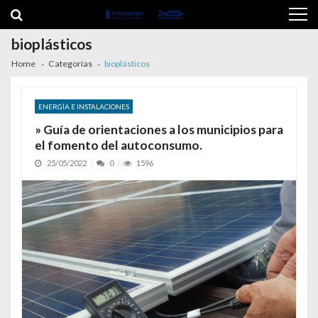
Skip to navigation
Skip to content
bioplásticos
Home
Categorías
bioplásticos
ENERGÍA E INSTALACIONES
» Guía de orientaciones a los municipios para
el fomento del autoconsumo.
25/05/2022
0
1596