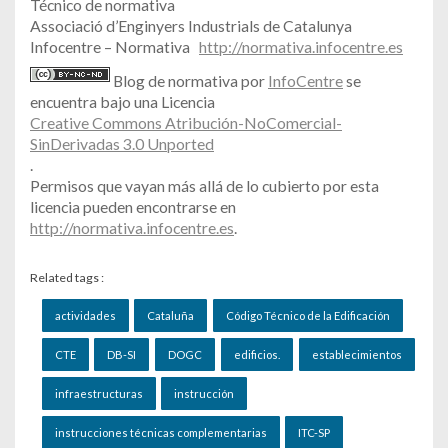
Técnico de normativa
Associació d’Enginyers Industrials de Catalunya
Infocentre – Normativa
http://normativa.infocentre.es
Blog de normativa por
InfoCentre
se
encuentra bajo una Licencia
Creative Commons Atribución-NoComercial-
SinDerivadas 3.0 Unported
.
Permisos que vayan más allá de lo cubierto por esta
licencia pueden encontrarse en
http://normativa.infocentre.es
.
Related tags :
actividades
Cataluña
Código Técnico de la Edificación
CTE
DB-SI
DOGC
edificios.
establecimientos
infraestructuras
instrucción
instrucciones técnicas complementarias
ITC-SP