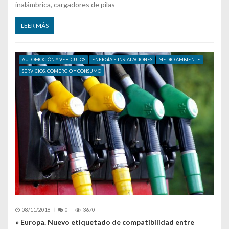
inalámbrica, cargadores de pilas
LEER MÁS
AUTOMOCIÓN Y VEHÍCULOS
ENERGÍA E INSTALACIONES
MEDIO AMBIENTE
SERVICIOS, COMERCIO Y CONSUMO
08/11/2018
0
3670
» Europa. Nuevo etiquetado de compatibilidad entre