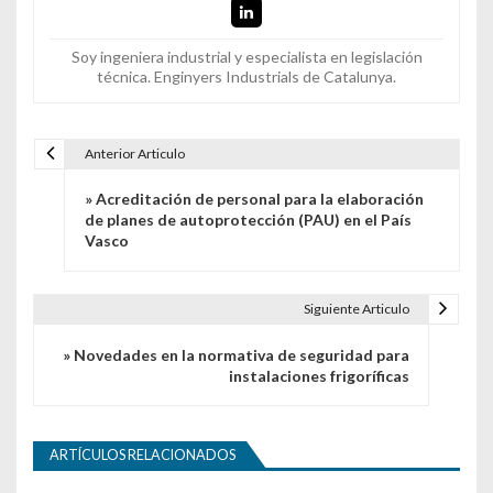
Soy ingeniera industrial y especialista en legislación
técnica. Enginyers Industrials de Catalunya.
Anterior Articulo
Navegación de entradas
» Acreditación de personal para la elaboración
de planes de autoprotección (PAU) en el País
Vasco
Siguiente Articulo
» Novedades en la normativa de seguridad para
instalaciones frigoríficas
ARTÍCULOS RELACIONADOS