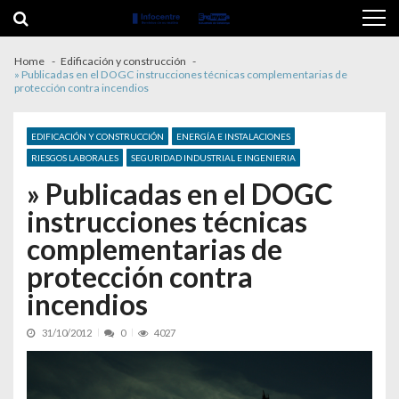
Skip to navigation
Skip to content
Home
Edificación y construcción
» Publicadas en el DOGC instrucciones técnicas complementarias de
protección contra incendios
EDIFICACIÓN Y CONSTRUCCIÓN
ENERGÍA E INSTALACIONES
RIESGOS LABORALES
SEGURIDAD INDUSTRIAL E INGENIERIA
» Publicadas en el DOGC
instrucciones técnicas
complementarias de
protección contra
incendios
31/10/2012
0
4027