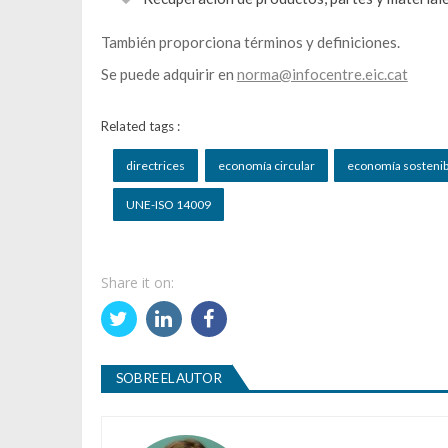
También proporciona términos y definiciones.
Se puede adquirir en
norma@infocentre.eic.cat
Related tags :
directrices
economía circular
economía sostenib
UNE-ISO 14009
Share it on:
SOBRE EL AUTOR