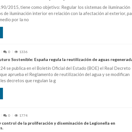
190/2015, tiene como objetivo: Regular los sistemas de iluminación
os de iluminación interior en relación con la afectación al exterior, p
medio por la no
0
1336
uturo Sostenible: España regula la reutilización de aguas regenerad
4 se publica en el Boletín Oficial del Estado (BOE) el Real Decreto
ue aprueba el Reglamento de reutilización del agua y se modifican
les decretos que regulan la g
0
1774
 control de la proliferación y diseminación de Legionella en
s.