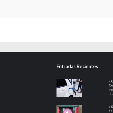
Entradas Recientes
» 
Co
re
» 
se