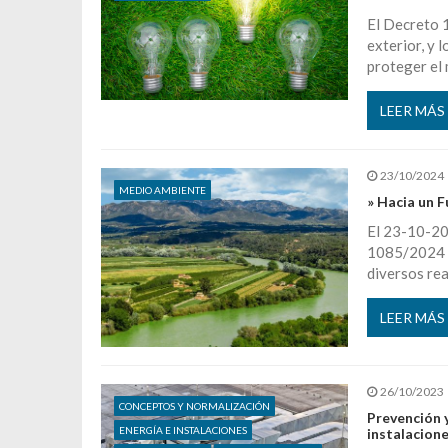
El Decreto 
exterior, y l
proteger el 
LEER MÁS
23/10/2024
MEDIO AMBIENTE
» Hacia un F
El 23-10-202
1085/2024 q
diversos rea
LEER MÁS
26/10/2023
CONCEPTOS Y NORMALIZACIÓN
Prevención y
ENERGÍA E INSTALACIONES
instalacione