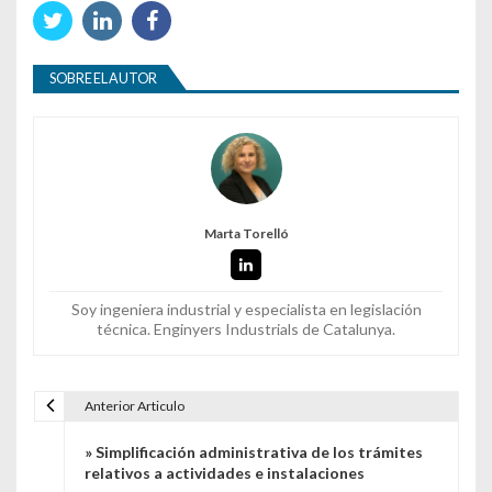
SOBRE EL AUTOR
Marta Torelló
Soy ingeniera industrial y especialista en legislación
técnica. Enginyers Industrials de Catalunya.
Anterior Articulo
Navegación de entradas
» Simplificación administrativa de los trámites
relativos a actividades e instalaciones