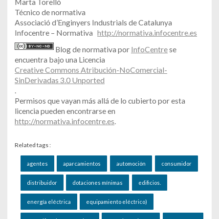
Marta Torelló
Técnico de normativa
Associació d’Enginyers Industrials de Catalunya
Infocentre – Normativa
http://normativa.infocentre.es
Blog de normativa por
InfoCentre
se
encuentra bajo una Licencia
Creative Commons Atribución-NoComercial-
SinDerivadas 3.0 Unported
.
Permisos que vayan más allá de lo cubierto por esta
licencia pueden encontrarse en
http://normativa.infocentre.es
.
Related tags :
agentes
aparcamientos
automoción
consumidor
distribuidor
dotaciones mínimas
edificios.
energía eléctrica
equipamiento eléctrico)