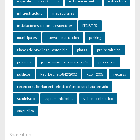
especificaciones técnicas
estacionamientos
estructura
infraestructura
inspecciones
instalaciones con fines especiales
ITC BT 52
municipales
nueva construcción
parking
Planes de Movilidad Sostenible
plazas
preinstalación
privados
procedimiento de inscripción
propietario
públicos
Real Decreto 842/2002
REBT 2002
recarga
receptoras Reglamento electrotécnico para baja tensión
suministro
supramunicipales
vehículo eléctrico
vía pública
Share it on: