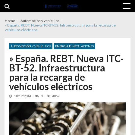
Skip to navigation
Skip to content
Home
Automoción y vehículos
» España. REBT. Nueva ITC-BT-52. Infraestructura para la recarga de
vehículos eléctricos
AUTOMOCIÓN Y VEHÍCULOS
ENERGÍA E INSTALACIONES
» España. REBT. Nueva ITC-
BT-52. Infraestructura
para la recarga de
vehículos eléctricos
18/12/2014
0
4852