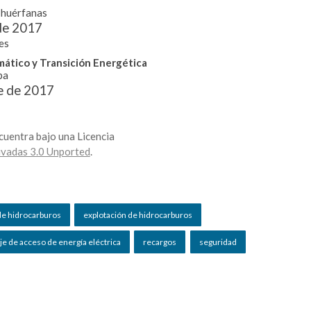
 huérfanas
de 2017
es
mático y Transición Energética
pa
e de 2017
cuentra bajo una Licencia
vadas 3.0 Unported
.
de hidrocarburos
explotación de hidrocarburos
je de acceso de energía eléctrica
recargos
seguridad