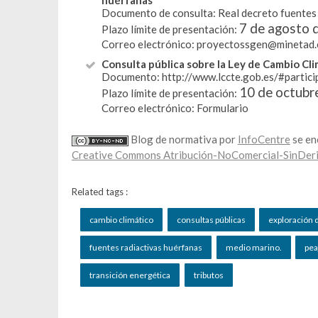
huérfanas
Documento de consulta:
Real decreto fuentes
7 de agosto 
Plazo límite de presentación:
Correo electrónico:
proyectossgen@minetad.
Consulta pública sobre la Ley de Cambio Cli
Documento:
http://www.lccte.gob.es/#partici
10 de octubr
Plazo límite de presentación:
Correo electrónico:
Formulario
Blog de normativa por
InfoCentre
se en
Creative Commons Atribución-NoComercial-SinDeri
Related tags :
cambio climático
consultas públicas
exploración 
fuentes radiactivas huérfanas
medio marino.
pea
transición energética
tributos