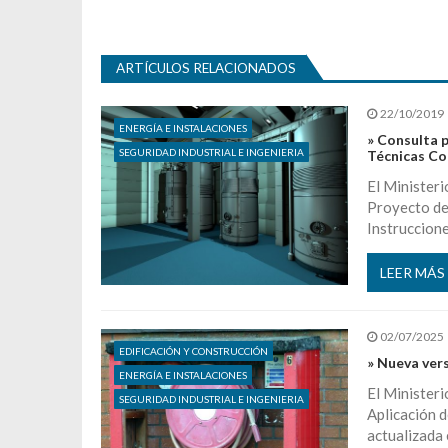
ARTÍCULOS RELACIONADOS
22/10/2019
ENERGÍA E INSTALACIONES
» Consulta 
SEGURIDAD INDUSTRIAL E INGENIERIA
Técnicas C
El Ministeri
Proyecto de
Instruccion
LEER MÁS
02/07/2025
EDIFICACIÓN Y CONSTRUCCIÓN
» Nueva vers
ENERGÍA E INSTALACIONES
El Ministeri
SEGURIDAD INDUSTRIAL E INGENIERIA
Aplicación d
actualizada 