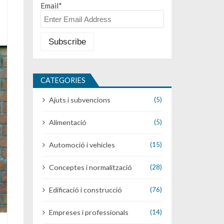
Email*
CATEGORIES
Ajuts i subvencions
(5)
Alimentació
(5)
Automoció i vehicles
(15)
Conceptes i normalització
(28)
Edificació i construcció
(76)
Empreses i professionals
(14)