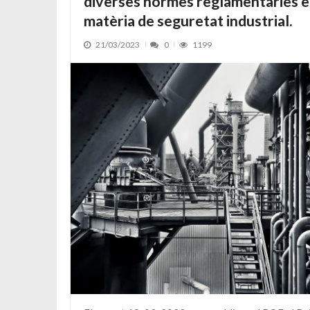
diverses normes reglamentàries 
matèria de seguretat industrial.
21/03/2023
0
1199