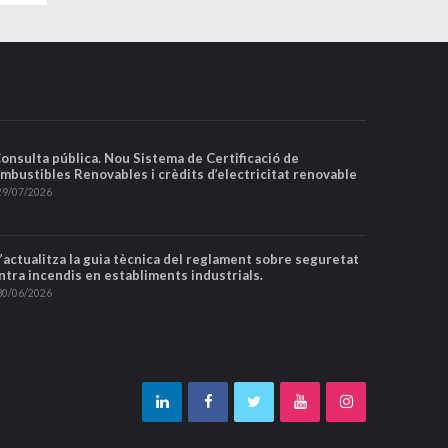
Consulta pública. Nou Sistema de Certificació de
mbustibles Renovables i crèdits d’electricitat renovable
29/07/2026
S’actualitza la guia tècnica del reglament sobre seguretat
ntra incendis en establiments industrials.
30/06/2026