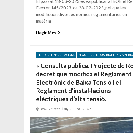
El passat 18-03-2023 es va publicar al BOE el Re
Decret 145/2023, de 28-02-2023, pel qual es
modifiquen diverses normes reglamentàries en
matèria
Llegir Més
ENERGIA I INSTAL·LACIONS
SEGURETAT INDUSTRIAL I ENGINYERI
» Consulta pública. Projecte de Re
decret que modifica el Reglament
Electrònic de Baixa Tensió i el
Reglament d’instal·lacions
elèctriques d’alta tensió.
02/09/2022
0
2587