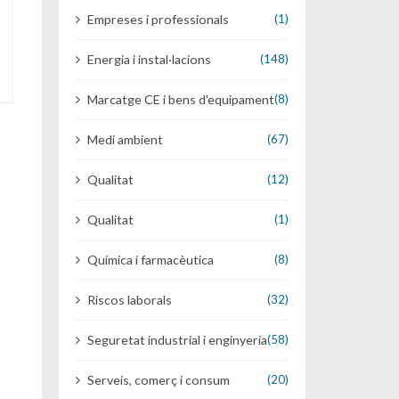
Empreses i professionals
(1)
Energia i instal·lacions
(148)
Marcatge CE i bens d'equipament
(8)
Medi ambient
(67)
Qualitat
(12)
Qualitat
(1)
Química i farmacèutica
(8)
Riscos laborals
(32)
Seguretat industrial i enginyeria
(58)
Serveis, comerç i consum
(20)