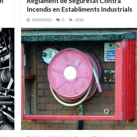
en
Reglament de Seguretat Contra
Incendis en Establiments Industrials
29/09/2022
0
1910