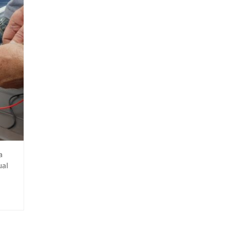
a
ual