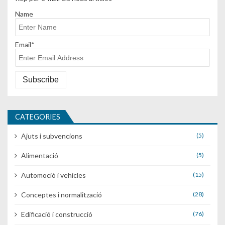
Name
Email*
CATEGORIES
Ajuts i subvencions
(5)
Alimentació
(5)
Automoció i vehicles
(15)
Conceptes i normalització
(28)
Edificació i construcció
(76)