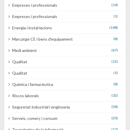
Empreses i professionals
(14)
Empreses i professionals
(1)
Energia i instal·lacions
(148)
Marcatge CE i bens d'equipament
(8)
Medi ambient
(67)
Qualitat
(12)
Qualitat
(1)
Química i farmacèutica
(8)
Riscos laborals
(32)
Seguretat industrial i enginyeria
(58)
Serveis, comerç i consum
(20)
Tecnologies de la informació
(17)