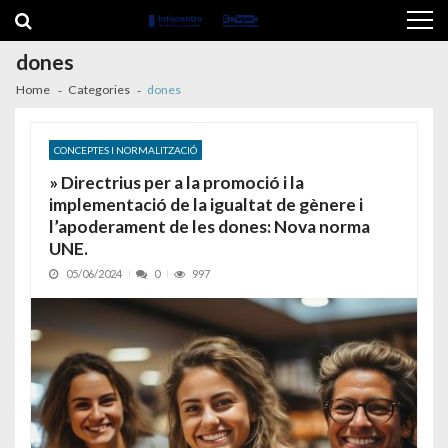
Skip to navigation
Skip to content
dones
Home
Categories
dones
CONCEPTES I NORMALITZACIÓ
» Directrius per a la promoció i la
implementació de la igualtat de gènere i
l’apoderament de les dones: Nova norma
UNE.
05/06/2024
0
997