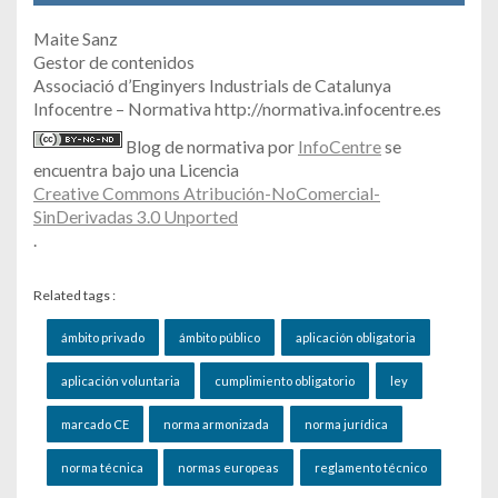
Maite Sanz
Gestor de contenidos
Associació d’Enginyers Industrials de Catalunya
Infocentre – Normativa http://normativa.infocentre.es
Blog de normativa por
InfoCentre
se
encuentra bajo una Licencia
Creative Commons Atribución-NoComercial-
SinDerivadas 3.0 Unported
.
Related tags :
ámbito privado
ámbito público
aplicación obligatoria
aplicación voluntaria
cumplimiento obligatorio
ley
marcado CE
norma armonizada
norma jurídica
norma técnica
normas europeas
reglamento técnico