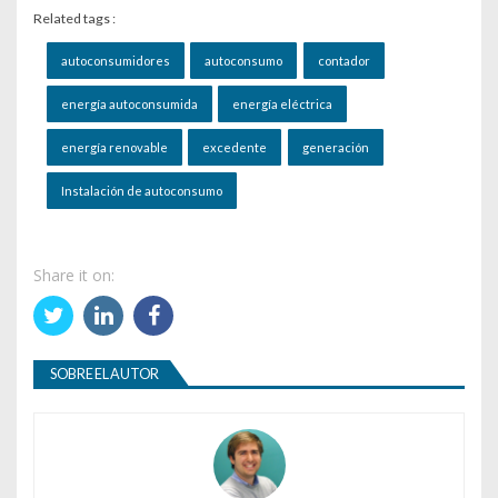
Related tags :
autoconsumidores
autoconsumo
contador
energía autoconsumida
energía eléctrica
energía renovable
excedente
generación
Instalación de autoconsumo
Share it on:
SOBRE EL AUTOR