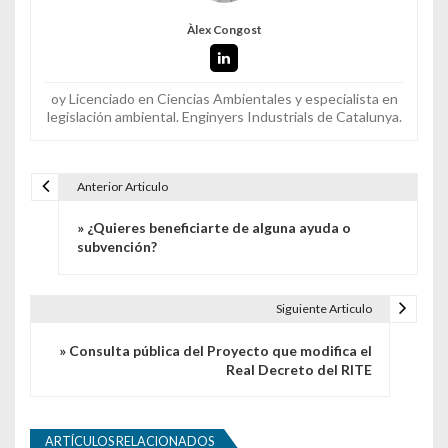
Àlex Congost
oy Licenciado en Ciencias Ambientales y especialista en
legislación ambiental. Enginyers Industrials de Catalunya.
Anterior Articulo
Navegación de entradas
» ¿Quieres beneficiarte de alguna ayuda o
subvención?
Siguiente Articulo
» Consulta pública del Proyecto que modifica el
Real Decreto del RITE
ARTÍCULOS RELACIONADOS