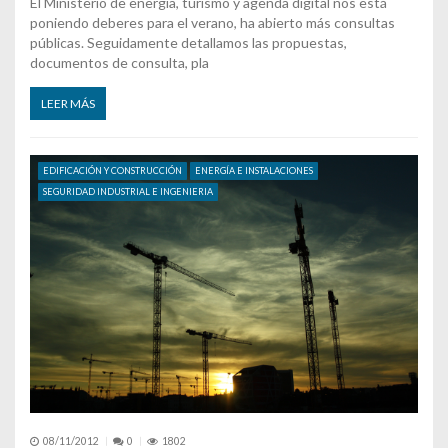
El Ministerio de energía, turismo y agenda digital nos está
poniendo deberes para el verano, ha abierto más consultas
públicas. Seguidamente detallamos las propuestas,
documentos de consulta, pla
LEER MÁS
EDIFICACIÓN Y CONSTRUCCIÓN
ENERGÍA E INSTALACIONES
SEGURIDAD INDUSTRIAL E INGENIERIA
08/11/2012
0
1802