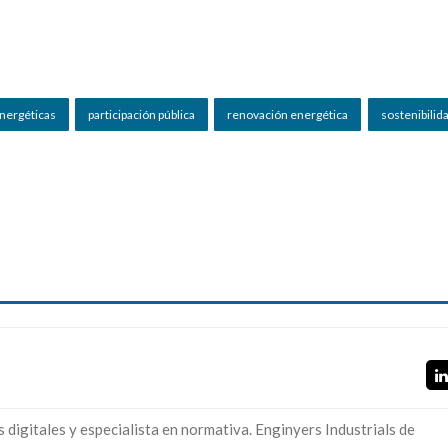
nergéticas
participación pública
renovación energética
sostenibilid
digitales y especialista en normativa. Enginyers Industrials de