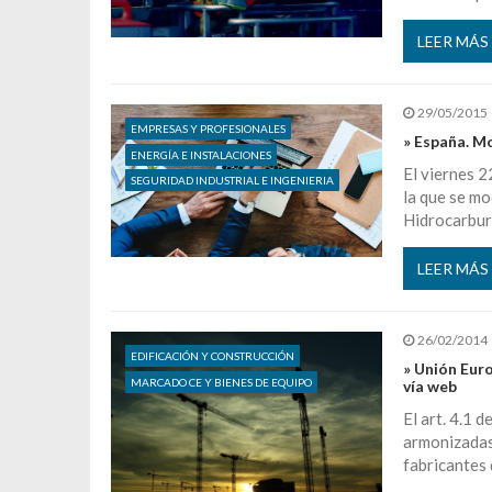
LEER MÁS
29/05/2015
EMPRESAS Y PROFESIONALES
» España. Mo
ENERGÍA E INSTALACIONES
El viernes 2
SEGURIDAD INDUSTRIAL E INGENIERIA
la que se mo
Hidrocarburo
LEER MÁS
26/02/2014
EDIFICACIÓN Y CONSTRUCCIÓN
» Unión Eur
MARCADO CE Y BIENES DE EQUIPO
vía web
El art. 4.1 
armonizadas 
fabricantes 