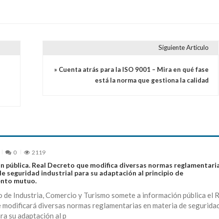
Siguiente Articulo
» Cuenta atrás para la ISO 9001 – Mira en qué fase
está la norma que gestiona la calidad
0
2119
ón pública. Real Decreto que modifica diversas normas reglamentari
e seguridad industrial para su adaptación al principio de
ento mutuo.
o de Industria, Comercio y Turismo somete a información pública el 
 modificará diversas normas reglamentarias en materia de segurida
ara su adaptación al p