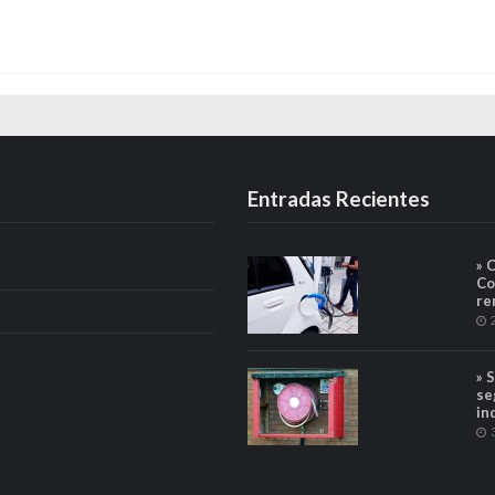
Entradas Recientes
» 
Co
re
» 
se
in