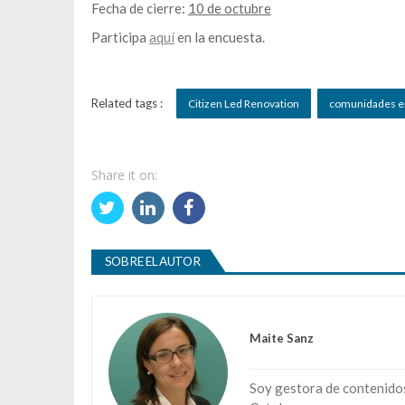
Fecha de cierre:
10 de octubre
Participa
aquí
en la encuesta.
Related tags :
Citizen Led Renovation
comunidades e
Share it on:
SOBRE EL AUTOR
Maite Sanz
Soy gestora de contenidos 