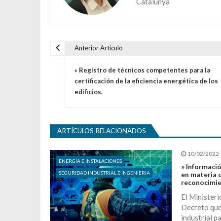
Catalunya
Anterior Articulo
Navegación de entradas
» Registro de técnicos competentes para la
certificación de la eficiencia energética de los
edificios.
ARTÍCULOS RELACIONADOS
10/02/2022
ENERGÍA E INSTALACIONES
» Informaci
SEGURIDAD INDUSTRIAL E INGENIERIA
en materia d
reconocimi
El Ministeri
Decreto que
industrial p