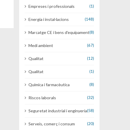
Empreses i professionals
(1)
Energia i instal·lacions
(148)
Marcatge CE i bens d'equipament
(8)
Medi ambient
(67)
Qualitat
(12)
Qualitat
(1)
Química i farmacèutica
(8)
Riscos laborals
(32)
Seguretat industrial i enginyeria
(58)
Serveis, comerç i consum
(20)