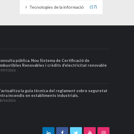
Tecnologies de la informació
(17)
Consulta pública. Nou Sistema de Certificació de
mbustibles Renovables i crèdits d’electricitat renovable
29/07/2026
S’actualitza la guia tècnica del reglament sobre seguretat
ntra incendis en establiments industrials.
30/06/2026