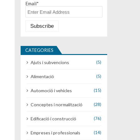
Email*
CATEGORIES
Ajuts i subvencions
(5)
Alimentació
(5)
Automoció i vehicles
(15)
Conceptes i normalització
(28)
Edificació i construcció
(76)
Empreses i professionals
(14)