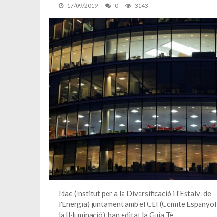
17/09/2019
0
3143
Idae (Institut per a la Diversificació i l'Estalvi de
l'Energia) juntament amb el CEI (Comitè Espanyol
la Il·luminació), han editat la Guia Tè