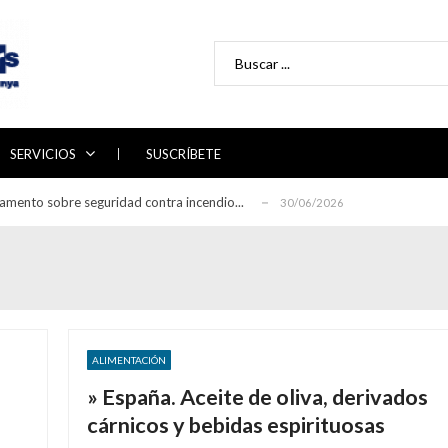
Search for:
 directrices para la auditoría de sistemas ...
29/06/2026
abajo 2026-2030 del Plan Nacional de Adaptac...
22/06/2026
ón de la línea de alimentación en la rec...
17/06/2026
SERVICIOS
SUSCRÍBETE
e Certificación de Combustibles Renovables...
29/07/2026
eglamento sobre seguridad contra incendio...
30/06/2026
 directrices para la auditoría de sistemas ...
29/06/2026
abajo 2026-2030 del Plan Nacional de Adaptac...
22/06/2026
ón de la línea de alimentación en la rec...
17/06/2026
e Certificación de Combustibles Renovables...
29/07/2026
eglamento sobre seguridad contra incendio...
30/06/2026
ALIMENTACIÓN
 directrices para la auditoría de sistemas ...
29/06/2026
» España. Aceite de oliva, derivados
cárnicos y bebidas espirituosas