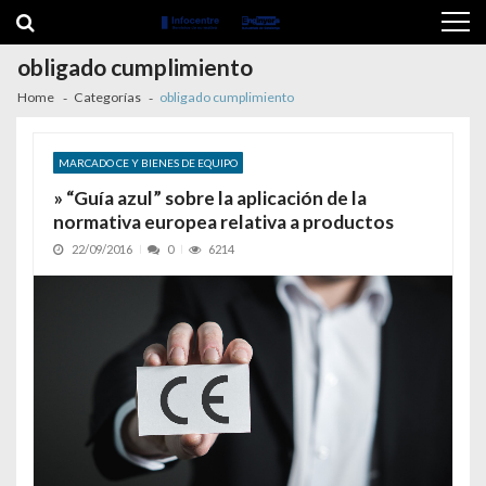
Skip to navigation
Skip to content
obligado cumplimiento
Home
Categorías
obligado cumplimiento
MARCADO CE Y BIENES DE EQUIPO
» “Guía azul” sobre la aplicación de la
normativa europea relativa a productos
22/09/2016
0
6214