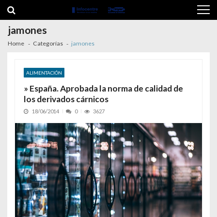
Skip to navigation
Skip to content
jamones
Home
Categorías
jamones
ALIMENTACIÓN
» España. Aprobada la norma de calidad de
los derivados cárnicos
18/06/2014
0
3627