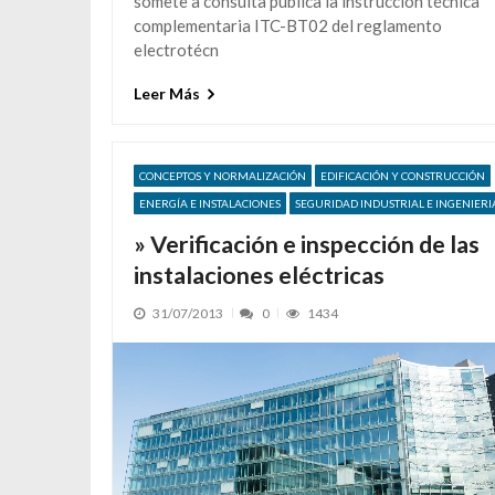
somete a consulta pública la instrucción técnica
complementaria ITC-BT02 del reglamento
electrotécn
Leer Más
CONCEPTOS Y NORMALIZACIÓN
EDIFICACIÓN Y CONSTRUCCIÓN
ENERGÍA E INSTALACIONES
SEGURIDAD INDUSTRIAL E INGENIERI
» Verificación e inspección de las
instalaciones eléctricas
31/07/2013
0
1434