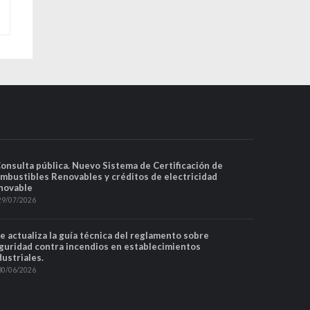
Consulta pública. Nuevo Sistema de Certificación de
mbustibles Renovables y créditos de electricidad
novable
29/07/2026
Se actualiza la guía técnica del reglamento sobre
guridad contra incendios en establecimientos
dustriales.
30/06/2026