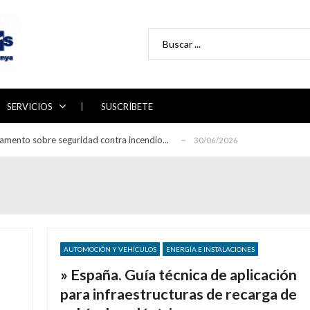
Search for:
 directrices para la auditoría de sistemas ...
29/06/2026
abajo 2026-2030 del Plan Nacional de Adaptac...
22/06/2026
ón de la línea de alimentación en la rec...
17/06/2026
SERVICIOS
SUSCRÍBETE
e Certificación de Combustibles Renovables...
29/07/2026
eglamento sobre seguridad contra incendio...
30/06/2026
 directrices para la auditoría de sistemas ...
29/06/2026
abajo 2026-2030 del Plan Nacional de Adaptac...
22/06/2026
ón de la línea de alimentación en la rec...
17/06/2026
e Certificación de Combustibles Renovables...
29/07/2026
eglamento sobre seguridad contra incendio...
30/06/2026
AUTOMOCIÓN Y VEHÍCULOS
ENERGÍA E INSTALACIONES
 directrices para la auditoría de sistemas ...
29/06/2026
» España. Guía técnica de aplicación
para infraestructuras de recarga de