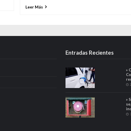
Leer Más
Entradas Recientes
» 
Co
re
» 
se
in