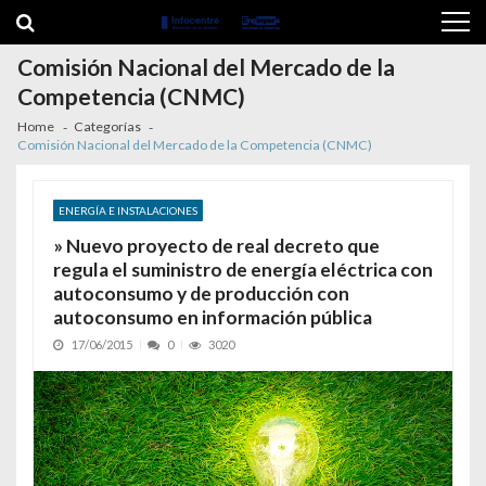
Skip to navigation
Skip to content
Comisión Nacional del Mercado de la
Competencia (CNMC)
Home
Categorías
Comisión Nacional del Mercado de la Competencia (CNMC)
ENERGÍA E INSTALACIONES
» Nuevo proyecto de real decreto que
regula el suministro de energía eléctrica con
autoconsumo y de producción con
autoconsumo en información pública
17/06/2015
0
3020