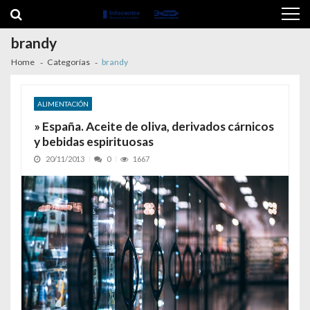
Skip to navigation
Skip to content
brandy
Home
Categorías
brandy
ALIMENTACIÓN
» España. Aceite de oliva, derivados cárnicos
y bebidas espirituosas
20/11/2013
0
1667