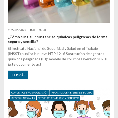
27/05/2025
0
988
¿Cómo sustituir sustancias químicas peligrosas de forma
segura y sencilla?
El Instituto Nacional de Seguridad y Salud en el Trabajo
(INSST) publica la nueva NTP 1216 Sustitución de agentes
químicos peligrosos (III): modelo de columnas (versión 2020).
Este documento act
LEER MÁS
CONCEPTOS Y NORMALIZACIÓN
MARCADO CE Y BIENES DE EQUIPO
RIESGOS LABORALES
SERVICIOS, COMERCIO Y CONSUMO