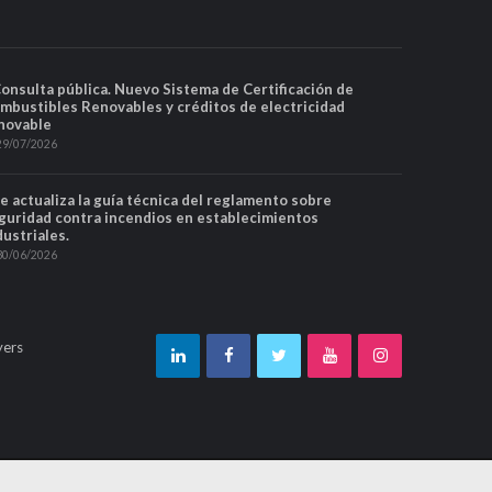
Consulta pública. Nuevo Sistema de Certificación de
mbustibles Renovables y créditos de electricidad
novable
29/07/2026
Se actualiza la guía técnica del reglamento sobre
guridad contra incendios en establecimientos
dustriales.
30/06/2026
yers
Política de protección de datos
Contacto