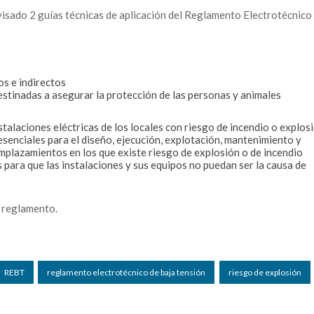
visado 2 guías técnicas de aplicación del Reglamento Electrotécnico
s e indirectos
stinadas a asegurar la protección de las personas y animales
stalaciones eléctricas de los locales con riesgo de incendio o explos
s esenciales para el diseño, ejecución, explotación, mantenimiento y
emplazamientos en los que existe riesgo de explosión o de incendio
s para que las instalaciones y sus equipos no puedan ser la causa de
 reglamento.
REBT
reglamento electrotécnico de baja tensión
riesgo de explosión