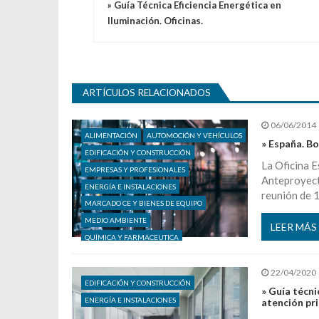
» Guía Técnica Eficiencia Energética en
Iluminación. Oficinas.
ARTÍCULOS RELACIONADOS
06/06/2014
ALIMENTACIÓN
AUTOMOCIÓN Y VEHÍCULOS
» España. B
EDIFICACIÓN Y CONSTRUCCIÓN
La Oficina 
EMPRESAS Y PROFESIONALES
Anteproyect
ENERGÍA E INSTALACIONES
reunión de 
MARCADO CE Y BIENES DE EQUIPO
MEDIO AMBIENTE
LEER MÁS
QUÍMICA Y FARMACEUTICA
SEGURIDAD INDUSTRIAL E INGENIERIA
SERVICIOS, COMERCIO Y CONSUMO
22/04/2020
EDIFICACIÓN Y CONSTRUCCIÓN
TECNOLOGÍAS DE LA INFORMACIÓN
» Guía técni
ENERGÍA E INSTALACIONES
atención pri