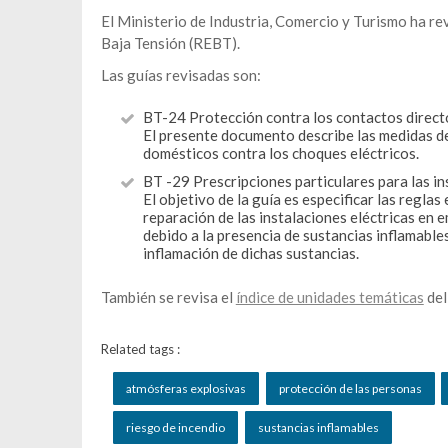
El Ministerio de Industria, Comercio y Turismo ha re
Baja Tensión (REBT).
Las guías revisadas son:
BT-24 Protección contra los contactos directo
El presente documento describe las medidas de
domésticos contra los choques eléctricos.
BT -29 Prescripciones particulares para las in
El objetivo de la guía es especificar las regla
reparación de las instalaciones eléctricas en 
debido a la presencia de sustancias inflamable
inflamación de dichas sustancias.
También se revisa el
índice de unidades temáticas
del
Related tags :
atmósferas explosivas
protección de las personas
riesgo de incendio
sustancias inflamables