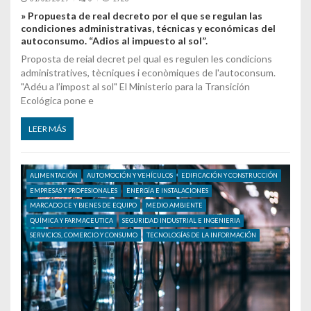
» Propuesta de real decreto por el que se regulan las
condiciones administrativas, técnicas y económicas del
autoconsumo. “Adios al impuesto al sol”.
Proposta de reial decret pel qual es regulen les condicions
administratives, tècniques i econòmiques de l'autoconsum.
"Adéu a l’impost al sol" El Ministerio para la Transición
Ecológica pone e
LEER MÁS
ALIMENTACIÓN
AUTOMOCIÓN Y VEHÍCULOS
EDIFICACIÓN Y CONSTRUCCIÓN
EMPRESAS Y PROFESIONALES
ENERGÍA E INSTALACIONES
MARCADO CE Y BIENES DE EQUIPO
MEDIO AMBIENTE
QUÍMICA Y FARMACEUTICA
SEGURIDAD INDUSTRIAL E INGENIERIA
SERVICIOS, COMERCIO Y CONSUMO
TECNOLOGÍAS DE LA INFORMACIÓN