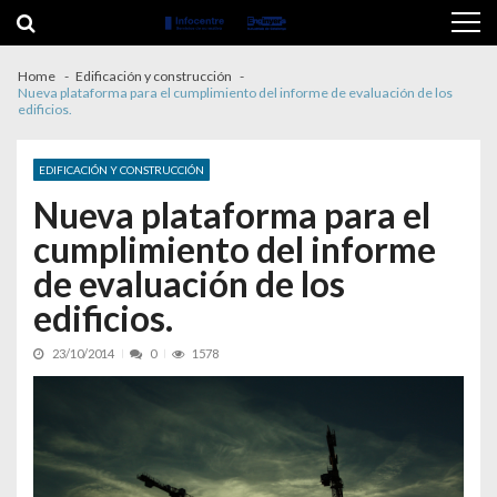
Skip to navigation
Skip to content
Home
Edificación y construcción
Nueva plataforma para el cumplimiento del informe de evaluación de los
edificios.
EDIFICACIÓN Y CONSTRUCCIÓN
Nueva plataforma para el
cumplimiento del informe
de evaluación de los
edificios.
23/10/2014
0
1578