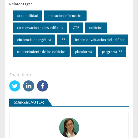
Related tags :
accesibilidad
aplicación informática
conservación de los edificios
CTE
edificios.
eficiencia energética
IEE
informe evaluación del edificio
mantenimiento de los edificios
plataforma
programa IEE
Share it on:
SOBRE EL AUTOR