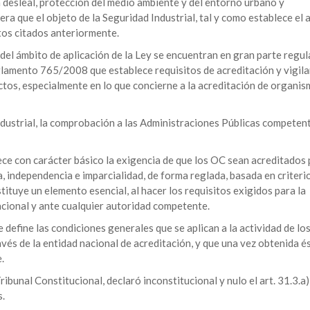
 desleal, protección del medio ambiente y del entorno urbano y
era que el objeto de la Seguridad Industrial, tal y como establece el a
tos citados anteriormente.
 del ámbito de aplicación de la Ley se encuentran en gran parte regu
glamento 765/2008 que establece requisitos de acreditación y vigila
ctos, especialmente en lo que concierne a la acreditación de organi
dustrial, la comprobación a las Administraciones Públicas competent
ece con carácter básico la exigencia de que los OC sean acreditados 
 independencia e imparcialidad, de forma reglada, basada en criteri
stituye un elemento esencial, al hacer los requisitos exigidos para la
nacional y ante cualquier autoridad competente.
e define las condiciones generales que se aplican a la actividad de lo
avés de la entidad nacional de acreditación, y que una vez obtenida és
.
ribunal Constitucional, declaró inconstitucional y nulo el art. 31.3.a)
s.