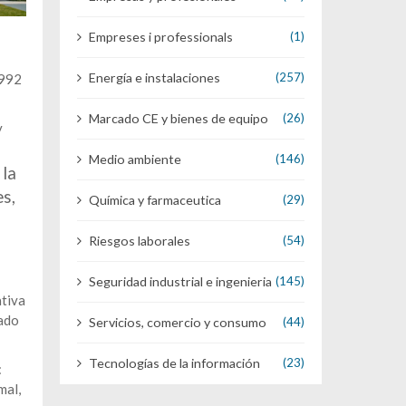
Empreses i professionals
(1)
Energía e instalaciones
(257)
1992
Marcado CE y bienes de equipo
(26)
y
Medio ambiente
(146)
 la
es,
Química y farmaceutica
(29)
Riesgos laborales
(54)
Seguridad industrial e ingenieria
(145)
ativa
gado
Servicios, comercio y consumo
(44)
Tecnologías de la información
(23)
:
mal,