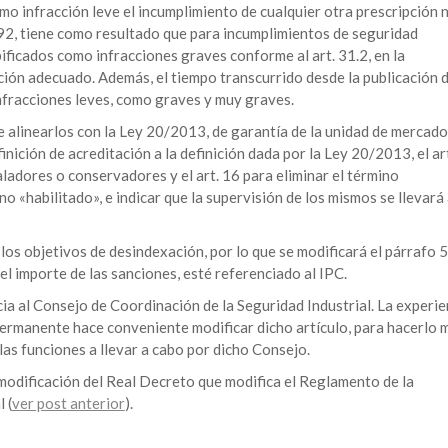
como infracción leve el incumplimiento de cualquier otra prescripción 
992, tiene como resultado que para incumplimientos de seguridad
ificados como infracciones graves conforme al art. 31.2, en la
ión adecuado. Además, el tiempo transcurrido desde la publicación d
infracciones leves, como graves y muy graves.
de alinearlos con la Ley 20/2013, de garantía de la unidad de mercado
finición de acreditación a la definición dada por la Ley 20/2013, el ar
aladores o conservadores y el art. 16 para eliminar el término
o «habilitado», e indicar que la supervisión de los mismos se llevará
los objetivos de desindexación, por lo que se modificará el párrafo 5
del importe de las sanciones, esté referenciado al IPC.
ncia al Consejo de Coordinación de la Seguridad Industrial. La experie
ermanente hace conveniente modificar dicho artículo, para hacerlo 
 las funciones a llevar a cabo por dicho Consejo.
modificación del Real Decreto que modifica el Reglamento de la
 (
ver post anterior
).