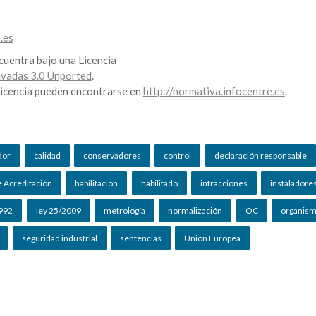
.es
cuentra bajo una Licencia
vadas 3.0 Unported
.
 licencia pueden encontrarse en
http://normativa.infocentre.es
.
dor
calidad
conservadores
control
declaración responsable
e Acreditación
habilitación
habilitado
infracciones
instaladore
1992
ley 25/2009
metrología
normalización
OC
organis
seguridad industrial
sentencias
Unión Europea