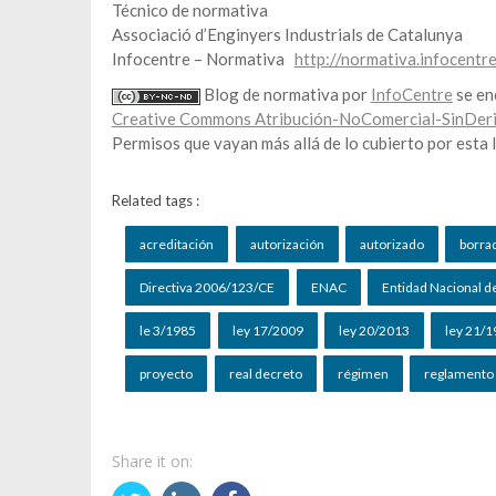
Técnico de normativa
Associació d’Enginyers Industrials de Catalunya
Infocentre – Normativa
http://normativa.infocentre
Blog de normativa por
InfoCentre
se en
Creative Commons Atribución-NoComercial-SinDeri
Permisos que vayan más allá de lo cubierto por esta
Related tags :
acreditación
autorización
autorizado
borra
Directiva 2006/123/CE
ENAC
Entidad Nacional d
le 3/1985
ley 17/2009
ley 20/2013
ley 21/
proyecto
real decreto
régimen
reglamento
Share it on: