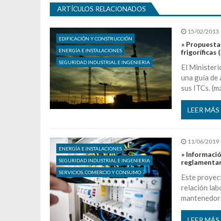
ARTÍCULOS RELACIONADOS
15/02/2013
EDIFICACIÓN Y CONSTRUCCIÓN
» Propuesta
ENERGÍA E INSTALACIONES
frigoríficas 
SEGURIDAD INDUSTRIAL E INGENIERIA
El Ministeri
una guía de 
sus ITCs. (m
LEER MÁS
11/06/2019
ENERGÍA E INSTALACIONES
» Informaci
SEGURIDAD INDUSTRIAL E INGENIERIA
reglamentari
SERVICIOS, COMERCIO Y CONSUMO
Este proyect
relación lab
mantenedoras
LEER MÁS