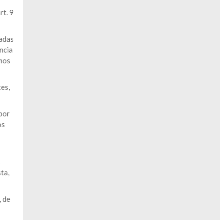
rt. 9
ladas
ncia
smos
es,
por
os
s
ta,
, de