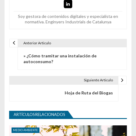
Soy gestora de contenidos digitales y especialista en
normativa. Enginyers Industrials de Catalunya
Anterior Articulo
Navegación de entradas
» ¿Cómo tramitar una instalación de
autoconsumo?
Siguiente Articulo
Hoja de Ruta del Biogas
ARTÍCULOS RELACIONADOS
MEDIO AMBIENTE