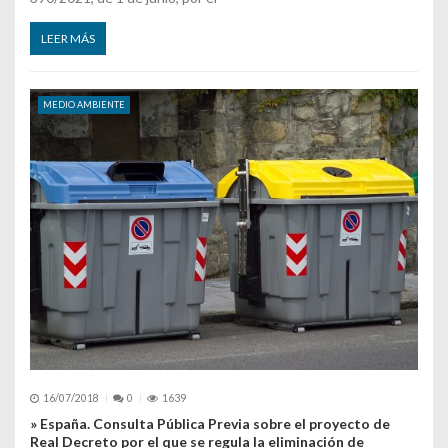
LEER MÁS
MEDIO AMBIENTE
16/07/2018
0
1639
» España. Consulta Pública Previa sobre el proyecto de
Real Decreto por el que se regula la eliminación de