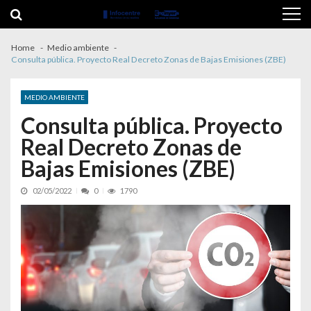
Skip to navigation
Skip to content
Home
Medio ambiente
Consulta pública. Proyecto Real Decreto Zonas de Bajas Emisiones (ZBE)
MEDIO AMBIENTE
Consulta pública. Proyecto
Real Decreto Zonas de
Bajas Emisiones (ZBE)
02/05/2022
0
1790