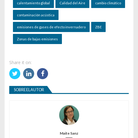
calentamiento global
Calidad del Aire
cambio climático
contaminación acústica
emisiones de gases de efecto invernadero
ZBE
Zonas de bajas emisiones
Share it on:
SOBRE EL AUTOR
Maite Sanz