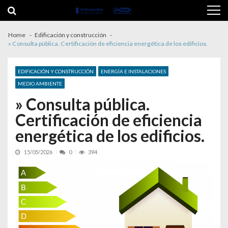
Skip to navigation
Skip to content
Home
Edificación y construcción
» Consulta pública. Certificación de eficiencia energética de los edificios.
EDIFICACIÓN Y CONSTRUCCIÓN
ENERGÍA E INSTALACIONES
MEDIO AMBIENTE
» Consulta pública.
Certificación de eficiencia
energética de los edificios.
15/05/2026
0
394