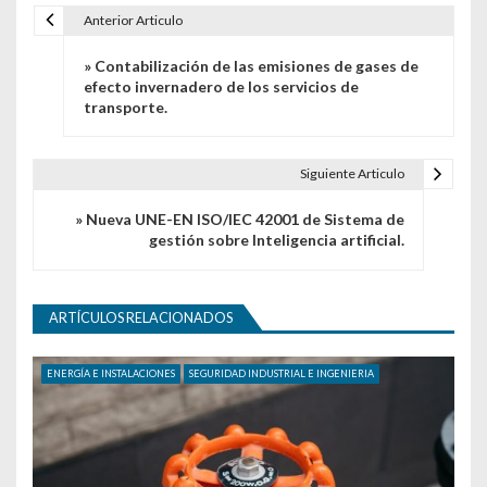
Anterior Articulo
Navegación de entradas
» Contabilización de las emisiones de gases de
efecto invernadero de los servicios de
transporte.
Siguiente Articulo
» Nueva UNE-EN ISO/IEC 42001 de Sistema de
gestión sobre Inteligencia artificial.
ARTÍCULOS RELACIONADOS
ENERGÍA E INSTALACIONES
SEGURIDAD INDUSTRIAL E INGENIERIA