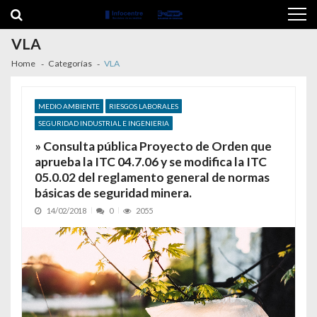
Skip to navigation
Skip to content
VLA
Home
Categorías
VLA
MEDIO AMBIENTE
RIESGOS LABORALES
SEGURIDAD INDUSTRIAL E INGENIERIA
» Consulta pública Proyecto de Orden que
aprueba la ITC 04.7.06 y se modifica la ITC
05.0.02 del reglamento general de normas
básicas de seguridad minera.
14/02/2018
0
2055