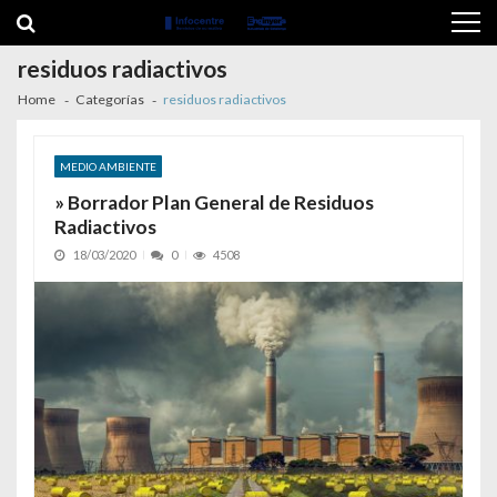
Skip to navigation
Skip to content
residuos radiactivos
Home
Categorías
residuos radiactivos
MEDIO AMBIENTE
» Borrador Plan General de Residuos
Radiactivos
18/03/2020
0
4508